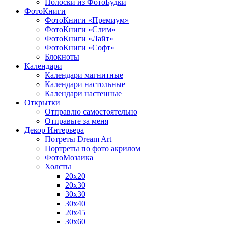
Полоски из ФотоБудки
ФотоКниги
ФотоКниги «Премиум»
ФотоКниги «Слим»
ФотоКниги «Лайт»
ФотоКниги «Софт»
Блокноты
Календари
Календари магнитные
Календари настольные
Календари настенные
Открытки
Отправлю самостоятельно
Отправьте за меня
Декор Интерьера
Потреты Dream Art
Портреты по фото акрилом
ФотоМозаика
Холсты
20х20
20х30
30х30
30х40
20х45
30х60