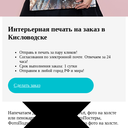
Не нашли Ваш город?
Мы доставляем по всему миру
Интерьерная печать на заказ в
Продолжить без города
Кисловодске
Отправь в печать за пару кликов!
Согласования по электронной почте. Отвечаем за 24
часа!
Срок выполнения заказа: 1 сутки
Отправим в любой город РФ и мира!
Сделать заказ
Напечатаем для вас картины Dream-Art, фото на холсте
или пенокартоне, ФотоМозаику, ФотоПостеры,
ФотоПодушки или напишем портрет по фото на холсте.