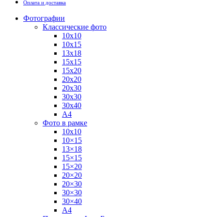
Оплата и доставка
Фотографии
Классические фото
10х10
10х15
13х18
15х15
15х20
20х20
20х30
30х30
30х40
А4
Фото в рамке
10х10
10×15
13×18
15×15
15×20
20×20
20×30
30×30
30×40
A4