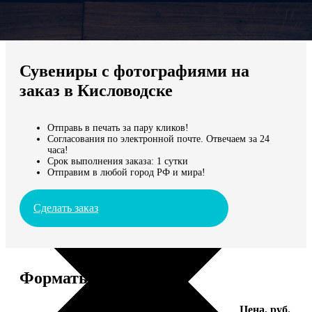
Не нашли Ваш город?
Мы доставляем по всему миру
Сувениры с фотографиями на
Продолжить без города
заказ в Кисловодске
Отправь в печать за пару кликов!
Согласования по электронной почте. Отвечаем за 24
часа!
Срок выполнения заказа: 1 сутки
Отправим в любой город РФ и мира!
Сделать заказ
Форматы и цены
Услуга
Цена, руб.