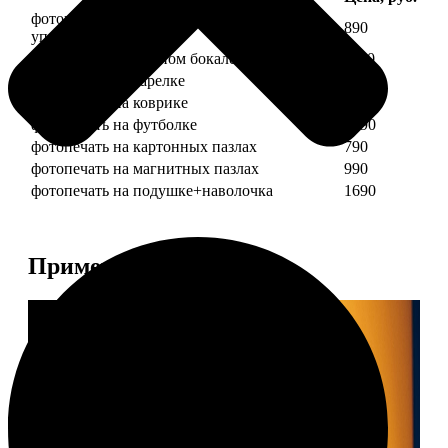
фотопечать на кружке + подарочная
890
упаковка
фотопечать на пивном бокале
1190
фотопечать на тарелке
1190
фотопечать на коврике
690
фотопечать на футболке
1490
фотопечать на картонных пазлах
790
фотопечать на магнитных пазлах
990
фотопечать на подушке+наволочка
1690
Примеры работ