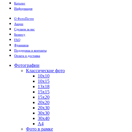
Каталог
Информация
О ФотоПочте
Акции
Сделаем за вас
Бизнесу
FAQ
Франшиза
Поддержка и контакты
Оплата и доставка
Фотографии
Классические фото
10х10
10х15
13х18
15х15
15х20
20х20
20х30
30х30
30х40
А4
Фото в рамке