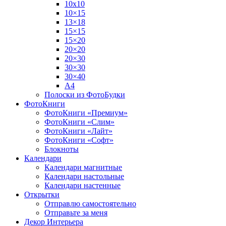
10х10
10×15
13×18
15×15
15×20
20×20
20×30
30×30
30×40
A4
Полоски из ФотоБудки
ФотоКниги
ФотоКниги «Премиум»
ФотоКниги «Слим»
ФотоКниги «Лайт»
ФотоКниги «Софт»
Блокноты
Календари
Календари магнитные
Календари настольные
Календари настенные
Открытки
Отправлю самостоятельно
Отправьте за меня
Декор Интерьера