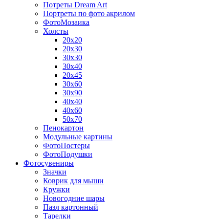
Потреты Dream Art
Портреты по фото акрилом
ФотоМозаика
Холсты
20х20
20х30
30х30
30х40
20х45
30х60
30х90
40х40
40х60
50х70
Пенокартон
Модульные картины
ФотоПостеры
ФотоПодушки
Фотоcувениры
Значки
Коврик для мыши
Кружки
Новогодние шары
Пазл картонный
Тарелки