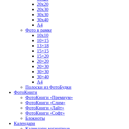
20х20
20х30
30х30
30х40
А4
Фото в рамке
10х10
10×15
13×18
15×15
15×20
20×20
20×30
30×30
30×40
A4
Полоски из ФотоБудки
ФотоКниги
ФотоКниги «Премиум»
ФотоКниги «Слим»
ФотоКниги «Лайт»
ФотоКниги «Софт»
Блокноты
Календари
Календари магнитные