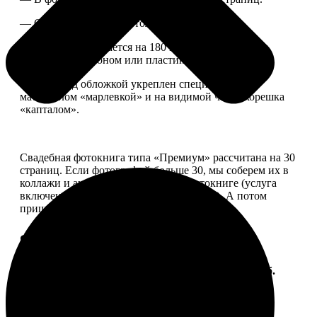
— Страницы плотные, толщина 1 мм.
— Книга раскрывается на 180 градусов, развороты
укреплены картоном или пластиком.
— Блок под обложкой укреплен специальным
материалом «марлевкой» и на видимой части корешка
«капталом».
Свадебная фотокнига типа «Премиум» рассчитана на 30
страниц. Если фотографий больше 30, мы соберем их в
коллажи и аккуратно разместим в фотокниге (услуга
включена, стоимость останется прежней). А потом
пришлем вам на согласование развороты.
Форматы и цены
Услуга
Цена, руб.
ФотоКнига "Премиум" 10x10
от 2490
ФотоКнига "Премиум" 10x15
от 2890