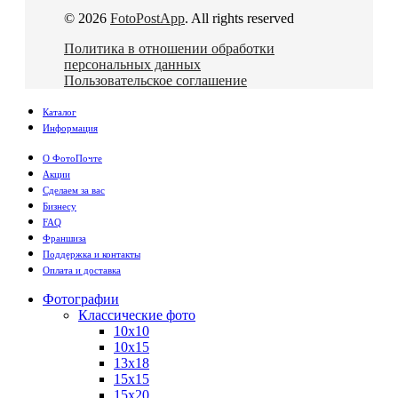
© 2026
FotoPostApp
. All rights reserved
Политика в отношении обработки
персональных данных
Пользовательское соглашение
Каталог
Информация
О ФотоПочте
Акции
Сделаем за вас
Бизнесу
FAQ
Франшиза
Поддержка и контакты
Оплата и доставка
Фотографии
Классические фото
10х10
10х15
13х18
15х15
15х20