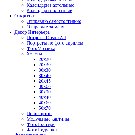
Календари настольные
Календари настенные
Открытки
Отправлю самостоятельно
Отправьте за меня
Декор Интерьера
Потреты Dream Art
Портреты по фото акрилом
ФотоМозаика
Холсты
20х20
20х30
30х30
30х40
20х45
30х60
30х90
40х40
40х60
50х70
Пенокартон
Модульные картины
ФотоПостеры
ФотоПодушки