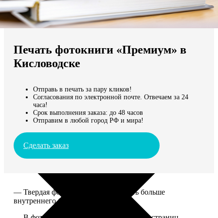
Не нашли Ваш город?
Мы доставляем по всему миру
Печать фотокниги «Премиум» в
Продолжить без города
Кисловодске
Отправь в печать за пару кликов!
Согласования по электронной почте. Отвечаем за 24
часа!
Срок выполнения заказа: до 48 часов
Отправим в любой город РФ и мира!
Сделать заказ
— Твердая фотообложка, размер чуть больше
внутреннего блока.
— В фотокниге может быть от 20 до 100 страниц.