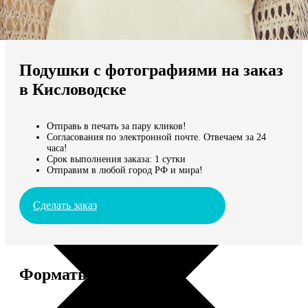
Не нашли Ваш город?
Мы доставляем по всему миру
Подушки с фотографиями на заказ
Продолжить без города
в Кисловодске
Отправь в печать за пару кликов!
Согласования по электронной почте. Отвечаем за 24
часа!
Срок выполнения заказа: 1 сутки
Отправим в любой город РФ и мира!
Сделать заказ
Форматы и цены
Услуга
Цена, руб.