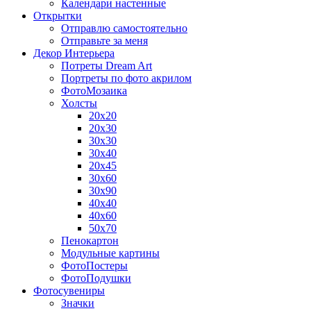
Календари настенные
Открытки
Отправлю самостоятельно
Отправьте за меня
Декор Интерьера
Потреты Dream Art
Портреты по фото акрилом
ФотоМозаика
Холсты
20х20
20х30
30х30
30х40
20х45
30х60
30х90
40х40
40х60
50х70
Пенокартон
Модульные картины
ФотоПостеры
ФотоПодушки
Фотоcувениры
Значки