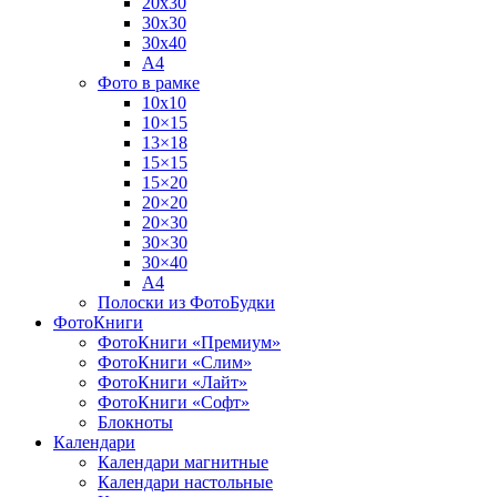
20х30
30х30
30х40
А4
Фото в рамке
10х10
10×15
13×18
15×15
15×20
20×20
20×30
30×30
30×40
A4
Полоски из ФотоБудки
ФотоКниги
ФотоКниги «Премиум»
ФотоКниги «Слим»
ФотоКниги «Лайт»
ФотоКниги «Софт»
Блокноты
Календари
Календари магнитные
Календари настольные