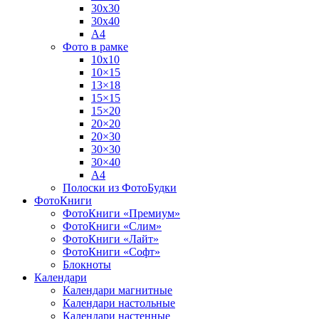
30х30
30х40
А4
Фото в рамке
10х10
10×15
13×18
15×15
15×20
20×20
20×30
30×30
30×40
A4
Полоски из ФотоБудки
ФотоКниги
ФотоКниги «Премиум»
ФотоКниги «Слим»
ФотоКниги «Лайт»
ФотоКниги «Софт»
Блокноты
Календари
Календари магнитные
Календари настольные
Календари настенные