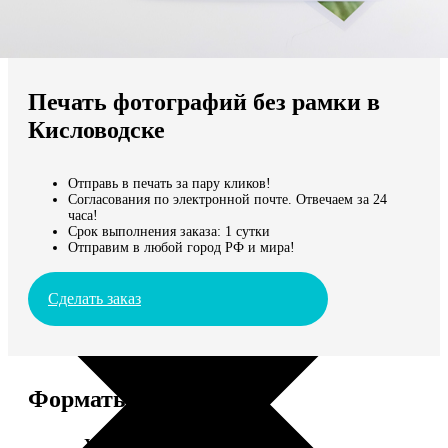
Не нашли Ваш город?
Мы доставляем по всему миру
Печать фотографий без рамки в
Продолжить без города
Кисловодске
Отправь в печать за пару кликов!
Согласования по электронной почте. Отвечаем за 24
часа!
Срок выполнения заказа: 1 сутки
Отправим в любой город РФ и мира!
Сделать заказ
Форматы и цены
Услуга
Цена, руб.