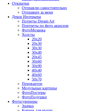
Открытки
Отправлю самостоятельно
Отправьте за меня
Декор Интерьера
Потреты Dream Art
Портреты по фото акрилом
ФотоМозаика
Холсты
20х20
20х30
30х30
30х40
20х45
30х60
30х90
40х40
40х60
50х70
Пенокартон
Модульные картины
ФотоПостеры
ФотоПодушки
Фотоcувениры
Значки
Коврик для мыши