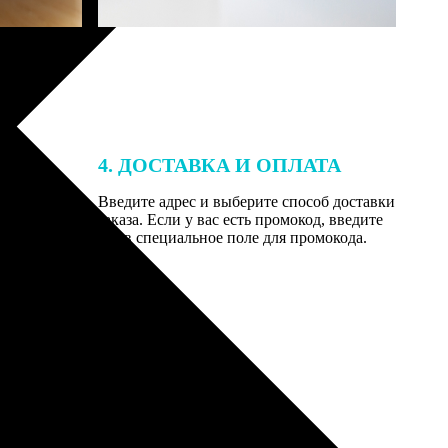
4. ДОСТАВКА И ОПЛАТА
той. После
Введите адрес и выберите способ доставки
 на email с
заказа. Если у вас есть промокод, введите
вим заказ
его в специальное поле для промокода.
мером для