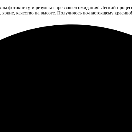
зала фотокнигу, и результат превзошел ожидания! Легкий процес
, яркие, качество на высоте. Получилось по-настоящему красиво
!
и стильный дизайн. Быстрое оформление заказа и оперативная до
лась сюда и не пожалела. Удобный сайт с понятным интерфейсом,
нал отзывчивый, все помогли с оформлением. Книги выглядят ст