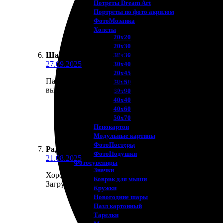
Потреты Dream Art
Портреты по фото акрилом
ФотоМозаика
Холсты
20х20
20х30
Шанель Кожевникова
:
★
★
★
★
★
30х30
27.09.2025
30х40
20х45
Пазлы. Заказала печать фотокниги и осталась в вос
30х60
высоте, страницы яркие и четкие. Отличный спосо
30х90
40х40
40х60
50х70
Пенокартон
Модульные картины
ФотоПостеры
Радослав Завьялов
:
★
★
★
★
★
ФотоПодушки
21.08.2025
Фотоcувениры
Значки
Хороший опыт сотрудничества с сервисом печати. 
Коврик для мыши
Загружал фото через сайт, интерфейс интуитивно 
Кружки
Новогодние шары
Пазл картонный
Тарелки