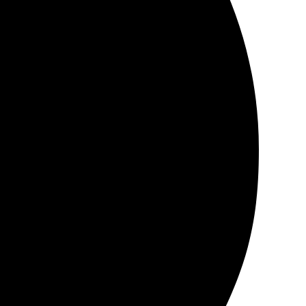
отка заказа, доставка тоже порадовала. Качество на
вал.
ым. Результат выше ожиданий!