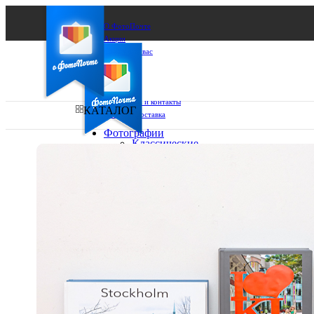
О ФотоПочте
Акции
Сделаем за вас
Бизнесу
FAQ
Франшиза
Поддержка и контакты
КАТАЛОГ
Оплата и доставка
Фотографии
Классические
фото
Ваш город:
10х10
10х15
Ваш регион доставки
13х18
15х15
Выберите из списка:
15х20
20х20
20х30
30х30
30х40
А4
Фото
в