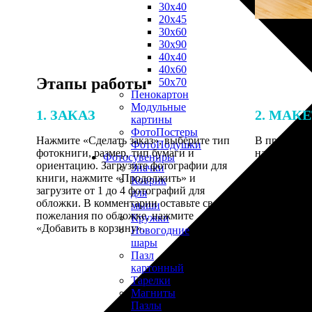
30х40
20х45
30х60
30х90
40х40
40х60
Этапы работы
50х70
Пенокартон
Модульные
1. ЗАКАЗ
2. МАК
картины
ФотоПостеры
Нажмите «Сделать заказ», выберите тип
В процессе 
ФотоПодушки
фотокниги, размер, тип бумаги и
наши специ
Фотоcувениры
ориентацию. Загрузите фотографии для
по указанно
Значки
книги, нажмите «Продолжить» и
согласовани
Коврик
загрузите от 1 до 4 фотографий для
для
обложки. В комментарии оставьте свои
мыши
пожелания по обложке, нажмите
Кружки
«Добавить в корзину».
Новогодние
шары
Пазл
картонный
Тарелки
Магниты
Пазлы