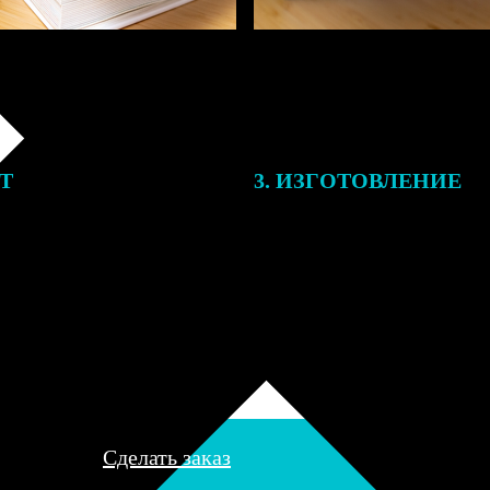
ЕТ
3. ИЗГОТОВЛЕНИЕ
подготовки заказа к печати
Оплатите заказ банковской кар
алисты могут связаться с Вами
оплаты получите подтверждение
му телефону или email для
описанием заказа. Когда отпра
я деталей.
вы получите письмо с трек-но
отслеживания.
Сделать заказ