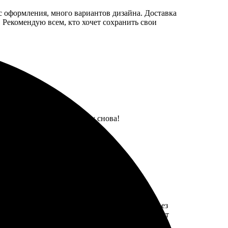
с оформления, много вариантов дизайна. Доставка
! Рекомендую всем, кто хочет сохранить свои
ставка. Обязательно закажу снова!
 легко загружать фотографии. Заказала, и через
ильно, цвета яркие. Рекомендую всем, кто хочет