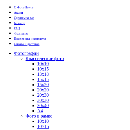
О ФотоПочте
Акции
Сделаем за вас
Бизнесу
FAQ
Франшиза
Поддержка и контакты
Оплата и доставка
Фотографии
Классические фото
10х10
10х15
13х18
15х15
15х20
20х20
20х30
30х30
30х40
А4
Фото в рамке
10х10
10×15