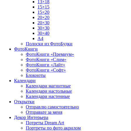
13×18
15×15
15×20
20×20
20×30
30×30
30×40
A4
Полоски из ФотоБудки
ФотоКниги
ФотоКниги «Премиум»
ФотоКниги «Слим»
ФотоКниги «Лайт»
ФотоКниги «Софт»
Блокноты
Календари
Календари магнитные
Календари настольные
Календари настенные
Открытки
Отправлю самостоятельно
Отправьте за меня
Декор Интерьера
Потреты Dream Art
Портреты по фото акрилом