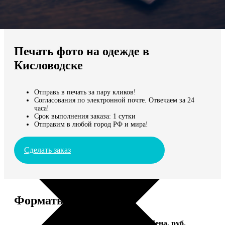
Не нашли Ваш город?
Мы доставляем по всему миру
Печать фото на одежде в
Продолжить без города
Кисловодске
Отправь в печать за пару кликов!
Согласования по электронной почте. Отвечаем за 24
часа!
Срок выполнения заказа: 1 сутки
Отправим в любой город РФ и мира!
Сделать заказ
Форматы и цены
Услуга
Цена, руб.