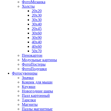
ФотоМозаика
Холсты
20х20
20х30
30х30
30х40
20х45
30х60
30х90
40х40
40х60
50х70
Пенокартон
Модульные картины
ФотоПостеры
ФотоПодушки
Фотоcувениры
Значки
Коврик для мыши
Кружки
Новогодние шары
Пазл картонный
Тарелки
Магниты
Пазлы магнитные