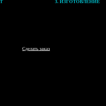
ЕТ
3. ИЗГОТОВЛЕНИЕ
подготовки заказа к печати
Оплатите заказ банковской кар
алисты могут связаться с Вами
оплаты получите подтверждение
му телефону или email для
описанием заказа. Когда отпра
я деталей.
вы получите письмо с трек-но
отслеживания.
Сделать заказ
а выбрала и сделала фотокнигу о путешествии. Говорит, процесс