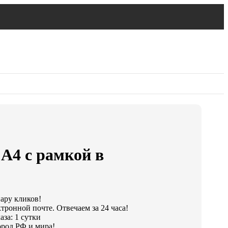
 А4 с рамкой в
пару кликов!
тронной почте. Отвечаем за 24 часа!
за: 1 сутки
род РФ и мира!