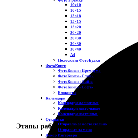
Фото в рамке
10х10
10×15
13×18
15×15
15×20
20×20
20×30
30×30
30×40
A4
Полоски из ФотоБудки
ФотоКниги
ФотоКниги «Премиум»
ФотоКниги «Слим»
ФотоКниги «Лайт»
ФотоКниги «Софт»
Блокноты
Календари
Календари магнитные
Календари настольные
Календари настенные
Открытки
Отправлю самостоятельно
Этапы работы
Отправьте за меня
Декор Интерьера