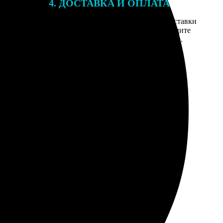
4. ДОСТАВКА И ОПЛАТА
той. После
Введите адрес и выберите способ доставки
 на email с
заказа. Если у вас есть промокод, введите
вим заказ
его в специальное поле для промокода.
мером для
 загрузки фото был простой, разобралась без меня.