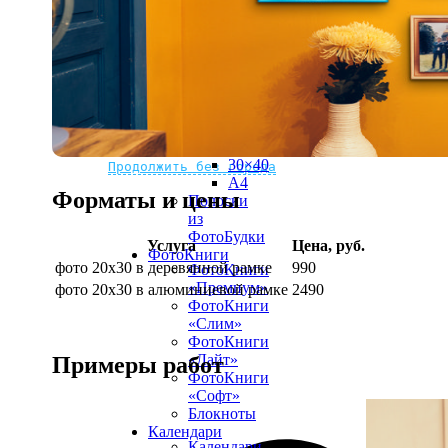
рамке
10х10
10×15
13×18
15×15
15×20
20×20
20×30
Не нашли Ваш город?
Мы доставляем по всему миру
30×30
30×40
Продолжить без города
A4
Форматы и цены
Полоски
из
ФотоБудки
Услуга
Цена, руб.
ФотоКниги
фото 20х30 в деревянной рамке
990
ФотоКниги
«Премиум»
фото 20х30 в алюминиевой рамке
2490
ФотоКниги
«Слим»
ФотоКниги
«Лайт»
Примеры работ
ФотоКниги
«Софт»
Блокноты
Календари
Календари