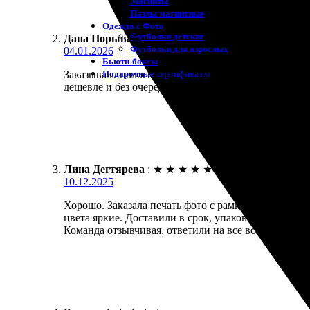
Магниты
Пазлы магнитные
Одежда с Фото
Футболки детские
Дана Порывай
:
Футболки для взрослых
04.01.2026
Бьюти-боксы
Подарочные сертификаты
Заказывала полоски из фотобудки на документы. Сде
дешевле и без очереди.
Лина Дегтярева
:
★
★
★
★
★
10.12.2025
Хорошо. Заказала печать фото с рамкой. Все сдела
цвета яркие. Доставили в срок, упаковка надежная.
Команда отзывчивая, ответили на все вопросы. Пол