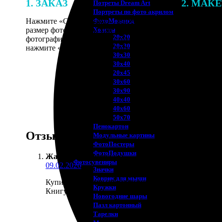
1. ЗАКАЗ
2. МАК
Потреты Dream Art
Портреты по фото акрилом
Нажмите «Сделать заказ», выберите
В процессе 
ФотоМозаика
размер фотографии и тип рамки. Загрузите
наши специ
Холсты
20х20
фотографии в онлайн-конструктор,
по указанно
20х30
нажмите «Добавить в корзину».
согласовани
30х30
30х40
20х45
30х60
30х90
40х40
40х60
50х70
Пенокартон
Отзывы
Модульные картины
ФотоПостеры
ФотоПодушки
Жанна Воронцова
:
Фотоcувениры
09.02.2026
Значки
Коврик для мыши
Купила подарочный сертификат для сестры. Она сам
Кружки
Книгу хвалит.
Новогодние шары
Пазл картонный
Тарелки