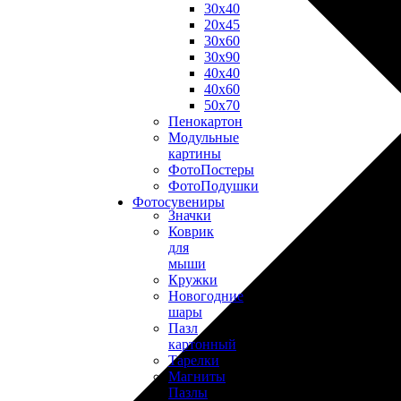
30х40
20х45
30х60
30х90
40х40
40х60
50х70
Пенокартон
Модульные
картины
ФотоПостеры
ФотоПодушки
Фотоcувениры
Значки
Коврик
для
мыши
Кружки
Новогодние
шары
Пазл
картонный
Тарелки
Магниты
Пазлы