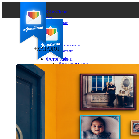
О ФотоПочте
Акции
Сделаем за вас
Бизнесу
FAQ
Франшиза
Поддержка и контакты
КАТАЛОГ
Оплата и доставка
Фотографии
Классические
фото
Ваш город:
10х10
10х15
Ваш регион доставки
13х18
15х15
Выберите из списка:
15х20
20х20
20х30
30х30
30х40
А4
Фото
в