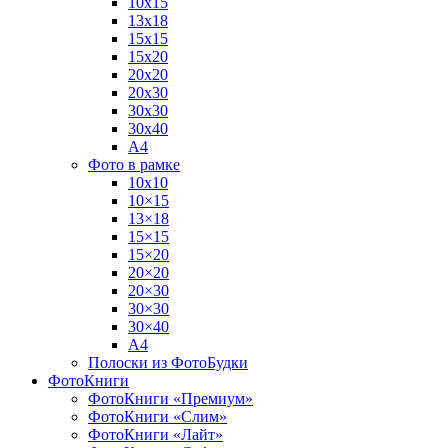
10х15
13х18
15х15
15х20
20х20
20х30
30х30
30х40
А4
Фото в рамке
10х10
10×15
13×18
15×15
15×20
20×20
20×30
30×30
30×40
A4
Полоски из ФотоБудки
ФотоКниги
ФотоКниги «Премиум»
ФотоКниги «Слим»
ФотоКниги «Лайт»