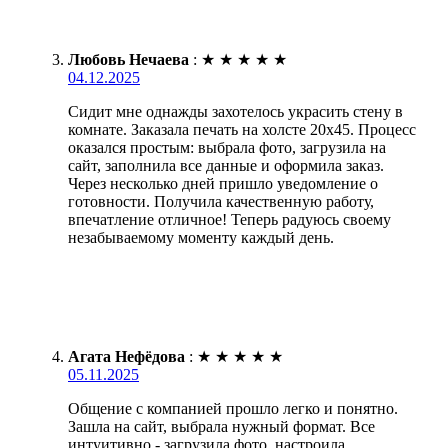
Любовь Нечаева
:
★
★
★
★
★
04.12.2025
Сидит мне однажды захотелось украсить стену в
комнате. Заказала печать на холсте 20х45. Процесс
оказался простым: выбрала фото, загрузила на
сайт, заполнила все данные и оформила заказ.
Через несколько дней пришло уведомление о
готовности. Получила качественную работу,
впечатление отличное! Теперь радуюсь своему
незабываемому моменту каждый день.
Агата Нефёдова
:
★
★
★
★
★
05.11.2025
Общение с компанией прошло легко и понятно.
Зашла на сайт, выбрала нужный формат. Все
интуитивно - загрузила фото, настроила