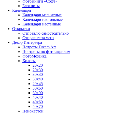
ФотоКниги «Софт»
Блокноты
Календари
Календари магнитные
Календари настольные
Календари настенные
Открытки
Отправлю самостоятельно
Отправьте за меня
Декор Интерьера
Потреты Dream Art
Портреты по фото акрилом
ФотоМозаика
Холсты
20х20
20х30
30х30
30х40
20х45
30х60
30х90
40х40
40х60
50х70
Пенокартон