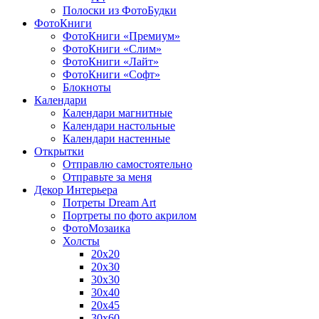
Полоски из ФотоБудки
ФотоКниги
ФотоКниги «Премиум»
ФотоКниги «Слим»
ФотоКниги «Лайт»
ФотоКниги «Софт»
Блокноты
Календари
Календари магнитные
Календари настольные
Календари настенные
Открытки
Отправлю самостоятельно
Отправьте за меня
Декор Интерьера
Потреты Dream Art
Портреты по фото акрилом
ФотоМозаика
Холсты
20х20
20х30
30х30
30х40
20х45
30х60