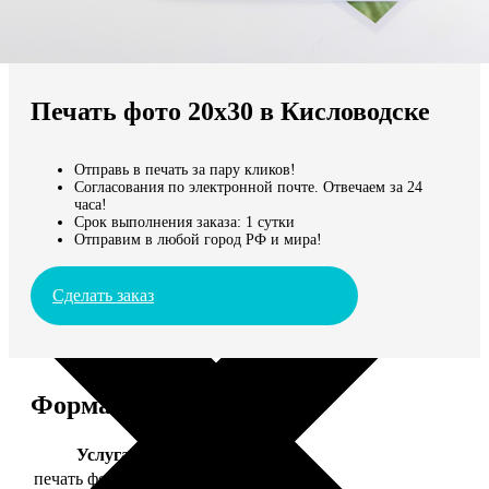
Не нашли Ваш город?
Мы доставляем по всему миру
Печать фото 20х30 в Кисловодске
Продолжить без города
Отправь в печать за пару кликов!
Согласования по электронной почте. Отвечаем за 24
часа!
Срок выполнения заказа: 1 сутки
Отправим в любой город РФ и мира!
Сделать заказ
Форматы и цены
Услуга
Цена, руб.
печать фото 20х30
129