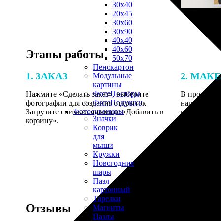
30х40
20х45
30х60
30х90
40х40
40х60
Этапы работы
50х70
Пенокартон
1. ЗАКАЗ
2. МАК
Модульные
картины
ФотоПостеры
Нажмите «Сделать заказ», выберите
В процессе 
ФотоПодушки
фотографии для создания открыток.
наши специ
Фотоcувениры
Загрузите снимки, нажмите «Добавить в
по указанно
Значки
корзину».
согласовани
Коврик
для
мыши
Кружки
Новогодние
шары
Пазл
картонный
Тарелки
Отзывы
Магниты
Пазлы