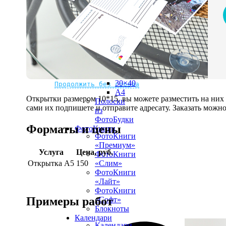
рамке
10х10
10×15
13×18
15×15
15×20
20×20
20×30
Не нашли Ваш город?
Мы доставляем по всему миру
30×30
30×40
Продолжить без города
A4
Открытки размером 10*15, вы можете разместить на ни
Полоски
сами их подпишете и отправите адресату. Заказать можно 
из
ФотоБудки
Форматы и цены
ФотоКниги
ФотоКниги
«Премиум»
Услуга
Цена, руб.
ФотоКниги
Открытка А5
150
«Слим»
ФотоКниги
«Лайт»
ФотоКниги
Примеры работ
«Софт»
Блокноты
Календари
Календари