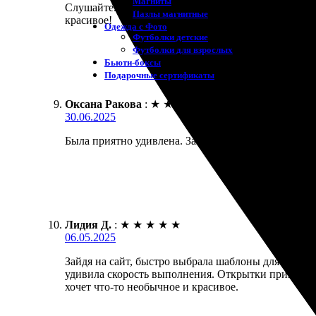
Магниты
Слушайте. Заказал открытки, действительно все отл
Пазлы магнитные
красивое!
Одежда с Фото
Футболки детские
Футболки для взрослых
Бьюти-боксы
Подарочные сертификаты
Оксана Ракова
:
★
★
★
★
★
30.06.2025
Была приятно удивлена. Заказала открытки с доста
Лидия Д.
:
★
★
★
★
★
06.05.2025
Зайдя на сайт, быстро выбрала шаблоны для открыто
удивила скорость выполнения. Открытки пришли в 
хочет что-то необычное и красивое.