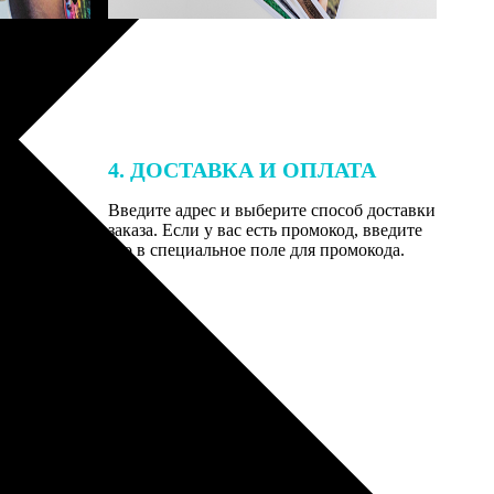
4. ДОСТАВКА И ОПЛАТА
той. После
Введите адрес и выберите способ доставки
 на email с
заказа. Если у вас есть промокод, введите
вим заказ
его в специальное поле для промокода.
мером для