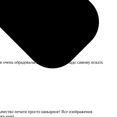
рмально, для альбома сойдёт.
и очень обрадовалась. Удобно, что не надо самому искать
ачество печати просто шикарное! Все изображения
ажу еще!