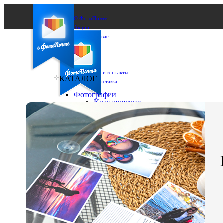
О ФотоПочте
Акции
Сделаем за вас
Бизнесу
FAQ
Франшиза
Поддержка и контакты
КАТАЛОГ
Оплата и доставка
Фотографии
Классические
фото
Ваш город:
10х10
10х15
Ваш регион доставки
13х18
15х15
Выберите из списка:
15х20
20х20
20х30
30х30
30х40
А4
Фото
в