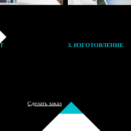
ЕТ
3. ИЗГОТОВЛЕНИЕ
подготовки заказа к печати
Оплатите заказ банковской кар
алисты могут связаться с Вами
оплаты получите подтверждение
му телефону или email для
описанием заказа. Когда отпра
я деталей.
вы получите письмо с трек-но
отслеживания.
Сделать заказ