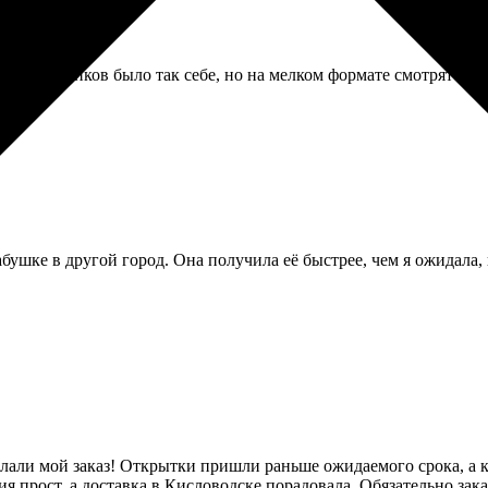
 исходников было так себе, но на мелком формате смотрятся но
ушке в другой город. Она получила её быстрее, чем я ожидала, 
лали мой заказ! Открытки пришли раньше ожидаемого срока, а к
ия прост, а доставка в Кисловодске порадовала. Обязательно зак