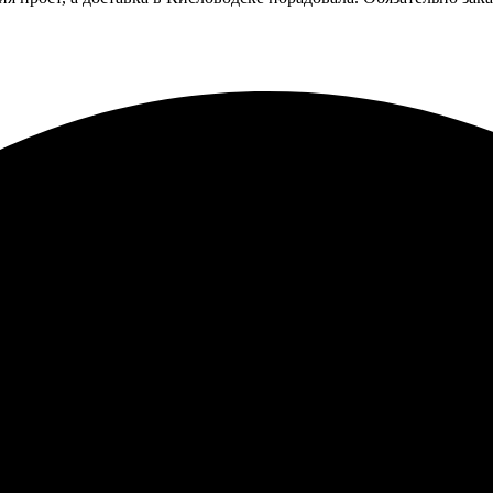
етали. Открытки пришли вовремя и качеством осталась довольна.
ыстро, качество отличное. Процесс оформления простой и инту