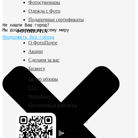
Фотосувениры
Одежда с Фото
Подарочные сертификаты
Не нашли Ваш город?
Мы доставляем по всему миру
ФОТОПОЧТА
Продолжить без города
О ФотоПочте
Акции
Сделаем за вас
Бизнесу
Видео обзоры
FAQ
Франшиза
Поддержка и контакты