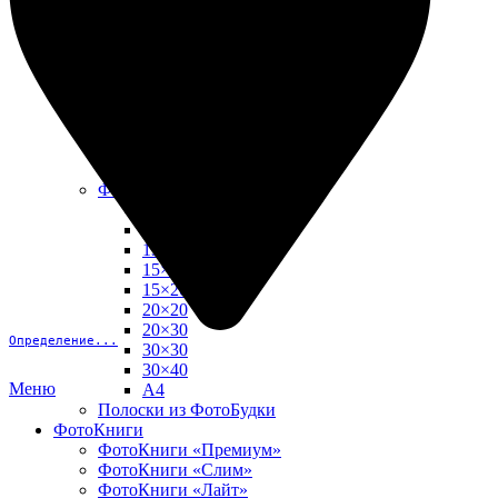
10х15
13х18
15х15
15х20
20х20
20х30
30х30
30х40
А4
Фото в рамке
10х10
10×15
13×18
15×15
15×20
20×20
20×30
Определение...
30×30
30×40
Меню
A4
Полоски из ФотоБудки
ФотоКниги
ФотоКниги «Премиум»
ФотоКниги «Слим»
ФотоКниги «Лайт»