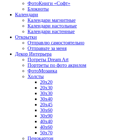
ФотоКниги «Софт»
Блокноты
Календари
Календари магнитные
Календари настольные
Календари настенные
Открытки
Отправлю самостоятельно
Отправьте за меня
Декор Интерьера
Потреты Dream Art
Портреты по фото акрилом
ФотоМозаика
Холсты
20х20
20х30
30х30
30х40
20х45
30х60
30х90
40х40
40х60
50х70
Пенокартон