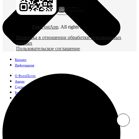
© 2026
FotoPostApp
. All rights reserved
Политика в отношении обработки персональных
данных
Пользовательское соглашение
Каталог
Информация
О ФотоПочте
Акции
Сделаем за вас
Бизнесу
FAQ
Франшиза
Поддержка и контакты
Оплата и доставка
Фотографии
Классические фото
10х10