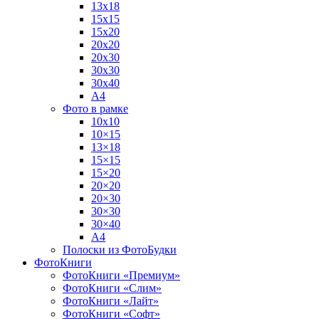
13х18
15х15
15х20
20х20
20х30
30х30
30х40
А4
Фото в рамке
10х10
10×15
13×18
15×15
15×20
20×20
20×30
30×30
30×40
A4
Полоски из ФотоБудки
ФотоКниги
ФотоКниги «Премиум»
ФотоКниги «Слим»
ФотоКниги «Лайт»
ФотоКниги «Софт»