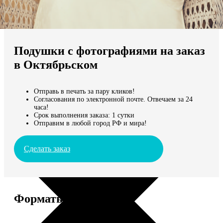
Не нашли Ваш город?
Мы доставляем по всему миру
Подушки с фотографиями на заказ
Продолжить без города
в Октябрьском
Отправь в печать за пару кликов!
Согласования по электронной почте. Отвечаем за 24
часа!
Срок выполнения заказа: 1 сутки
Отправим в любой город РФ и мира!
Сделать заказ
Форматы и цены
Услуга
Цена, руб.