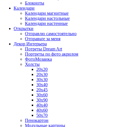
Блокноты
Календари
Календари магнитные
Календари настольные
Календари настенные
Открытки
Отправлю самостоятельно
Отправьте за меня
Декор Интерьера
Потреты Dream Art
Портреты по фото акрилом
ФотоМозаика
Холсты
20х20
20х30
30х30
30х40
20х45
30х60
30х90
40х40
40х60
50х70
Пенокартон
Модульные картины