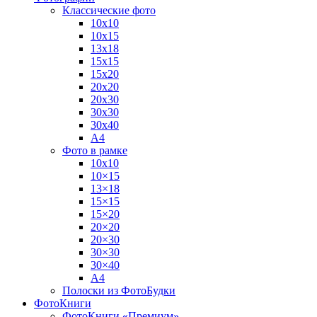
Классические фото
10х10
10х15
13х18
15х15
15х20
20х20
20х30
30х30
30х40
А4
Фото в рамке
10х10
10×15
13×18
15×15
15×20
20×20
20×30
30×30
30×40
A4
Полоски из ФотоБудки
ФотоКниги
ФотоКниги «Премиум»