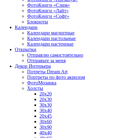
ФотоКниги «Слим»
ФотоКниги «Лайт»
ФотоКниги «Софт»
Блокноты
Календари
Календари магнитные
Календари настольные
Календари настенные
Открытки
Отправлю самостоятельно
Отправьте за меня
Декор Интерьера
Потреты Dream Art
Портреты по фото акрилом
ФотоМозаика
Холсты
20х20
20х30
30х30
30х40
20х45
30х60
30х90
40х40