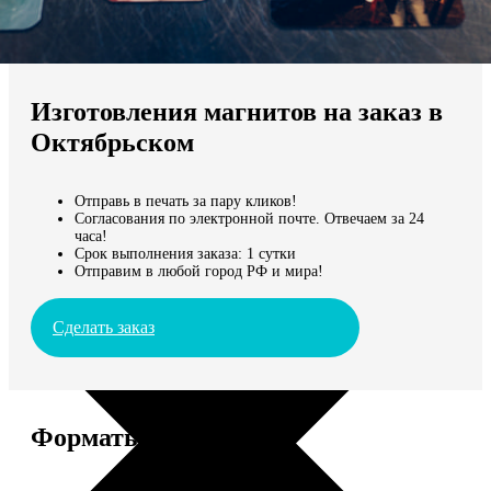
Не нашли Ваш город?
Мы доставляем по всему миру
Изготовления магнитов на заказ в
Продолжить без города
Октябрьском
Отправь в печать за пару кликов!
Согласования по электронной почте. Отвечаем за 24
часа!
Срок выполнения заказа: 1 сутки
Отправим в любой город РФ и мира!
Сделать заказ
Форматы и цены
Услуга
Цена, руб.