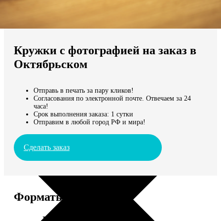
Не нашли Ваш город?
Мы доставляем по всему миру
Кружки с фотографией на заказ в
Продолжить без города
Октябрьском
Отправь в печать за пару кликов!
Согласования по электронной почте. Отвечаем за 24
часа!
Срок выполнения заказа: 1 сутки
Отправим в любой город РФ и мира!
Сделать заказ
Форматы и цены
Услуга
Цена, руб.