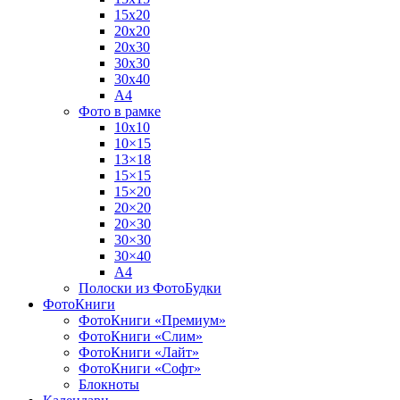
15х20
20х20
20х30
30х30
30х40
А4
Фото в рамке
10х10
10×15
13×18
15×15
15×20
20×20
20×30
30×30
30×40
A4
Полоски из ФотоБудки
ФотоКниги
ФотоКниги «Премиум»
ФотоКниги «Слим»
ФотоКниги «Лайт»
ФотоКниги «Софт»
Блокноты