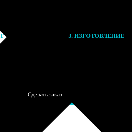
ЕТ
3. ИЗГОТОВЛЕНИЕ
подготовки заказа к печати
Оплатите заказ банковской кар
алисты могут связаться с Вами
оплаты получите подтверждение
му телефону или email для
описанием заказа. Когда отпра
я деталей.
вы получите письмо с трек-но
отслеживания.
Сделать заказ