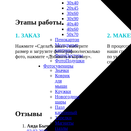
30х40
20х45
30х60
30х90
Этапы работы
40х40
40х60
50х70
1. ЗАКАЗ
2. МАК
Пенокартон
Модульные
Нажмите «Сделать заказ», выберите
В процессе 
картины
размер и загрузите фотографию/несколько
наши специ
ФотоПостеры
фото, нажмите «Добавить в корзину».
по указанно
ФотоПодушки
согласовани
Фотоcувениры
Значки
Коврик
для
мыши
Кружки
Новогодние
шары
Пазл
Отзывы
картонный
Тарелки
Магниты
Аида Бычкова
:
Пазлы