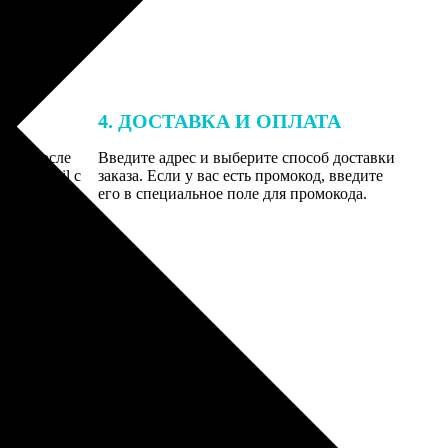
4. ДОСТАВКА И ОПЛАТА
той. После
Введите адрес и выберите способ доставки
 на email с
заказа. Если у вас есть промокод, введите
вим заказ
его в специальное поле для промокода.
мером для