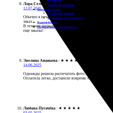
Магниты
Лора Селезнёва
:
★
★
★
★
★
Пазлы магнитные
12.07.2025
Одежда с Фото
Футболки детские
Обычно я печатаю фото онлайн, но решила попробов
Футболки для взрослых
заказ.
Бьюти-боксы
В течение нескольких дней получила готовую рабо
Подарочные сертификаты
еще заказы!
Эвелина Ананьева
:
★
★
★
★
★
14.06.2025
Однажды решила распечатать фото на холсте. Заказа
Оплатила легко, доставили вовремя. Очень довольна
Любава Пугачёва
:
★
★
★
★
★
03.05.2025