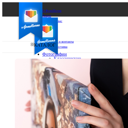
О ФотоПочте
Акции
Сделаем за вас
Бизнесу
FAQ
Франшиза
Поддержка и контакты
КАТАЛОГ
Оплата и доставка
Фотографии
Классические
фото
Ваш город:
10х10
10х15
Ваш регион доставки
13х18
15х15
Выберите из списка:
15х20
20х20
20х30
30х30
30х40
А4
Фото
в