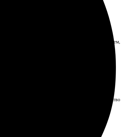
, выбрала размер и оформила заказ. Получила
рвис порадовал, а качество на высоте. Рекомендую всем,
Через пару дней получила красивое изображение. Качество