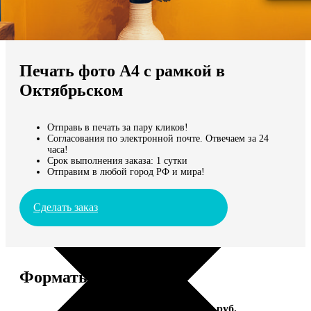
Не нашли Ваш город?
Мы доставляем по всему миру
Печать фото А4 с рамкой в
Продолжить без города
Октябрьском
Отправь в печать за пару кликов!
Согласования по электронной почте. Отвечаем за 24
часа!
Срок выполнения заказа: 1 сутки
Отправим в любой город РФ и мира!
Сделать заказ
Форматы и цены
Услуга
Цена, руб.