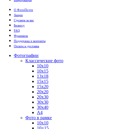
О ФотоПочте
Акции
Сделаем за вас
Бизнесу
FAQ
Франшиза
Поддержка и контакты
Оплата и доставка
Фотографии
Классические фото
10х10
10х15
13х18
15х15
15х20
20х20
20х30
30х30
30х40
А4
Фото в рамке
10х10
10×15