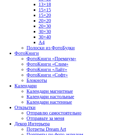
13×18
15×15
15×20
20×20
20×30
30×30
30×40
A4
Полоски из ФотоБудки
ФотоКниги
ФотоКниги «Премиум»
ФотоКниги «Слим»
ФотоКниги «Лайт»
ФотоКниги «Софт»
Блокноты
Календари
Календари магнитные
Календари настольные
Календари настенные
Открытки
Отправлю самостоятельно
Отправьте за меня
Декор Интерьера
Потреты Dream Art
Портреты по фото акрилом