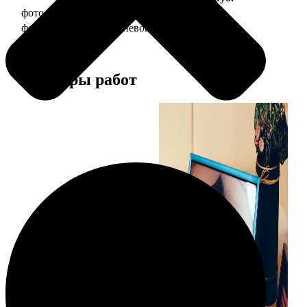
фото 20х30 в деревянной рамке
990
фото 20х30 в алюминиевой рамке
2490
Примеры работ