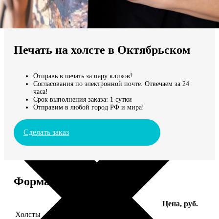
Не нашли Ваш город?
Мы доставляем по всему миру
Печать на холсте в Октябрьском
Продолжить без города
Отправь в печать за пару кликов!
Согласования по электронной почте. Отвечаем за 24
часа!
Срок выполнения заказа: 1 сутки
Отправим в любой город РФ и мира!
Сделать заказ
Форматы и цены
Услуга
Цена, руб.
Холсты