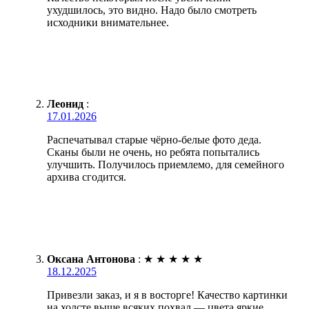
ухудшилось, это видно. Надо было смотреть
исходники внимательнее.
Леонид
:
17.01.2026
Распечатывал старые чёрно-белые фото деда.
Сканы были не очень, но ребята попытались
улучшить. Получилось приемлемо, для семейного
архива сгодится.
Оксана Антонова
:
★
★
★
★
★
18.12.2025
Привезли заказ, и я в восторге! Качество картинки
на холсте выше всяких похвал — цвета яркие,