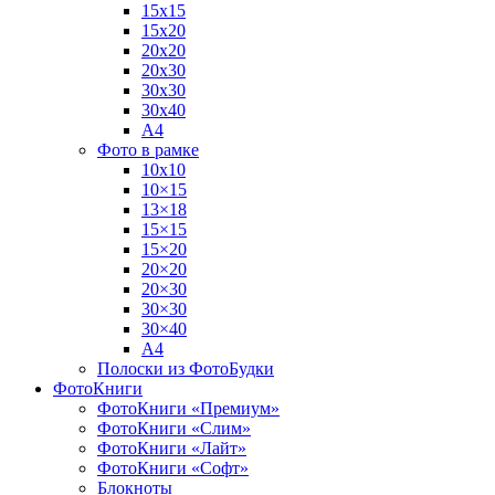
15х15
15х20
20х20
20х30
30х30
30х40
А4
Фото в рамке
10х10
10×15
13×18
15×15
15×20
20×20
20×30
30×30
30×40
A4
Полоски из ФотоБудки
ФотоКниги
ФотоКниги «Премиум»
ФотоКниги «Слим»
ФотоКниги «Лайт»
ФотоКниги «Софт»
Блокноты