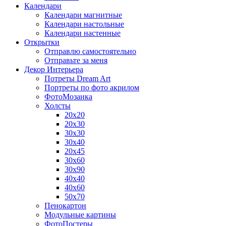
Календари
Календари магнитные
Календари настольные
Календари настенные
Открытки
Отправлю самостоятельно
Отправьте за меня
Декор Интерьера
Потреты Dream Art
Портреты по фото акрилом
ФотоМозаика
Холсты
20х20
20х30
30х30
30х40
20х45
30х60
30х90
40х40
40х60
50х70
Пенокартон
Модульные картины
ФотоПостеры