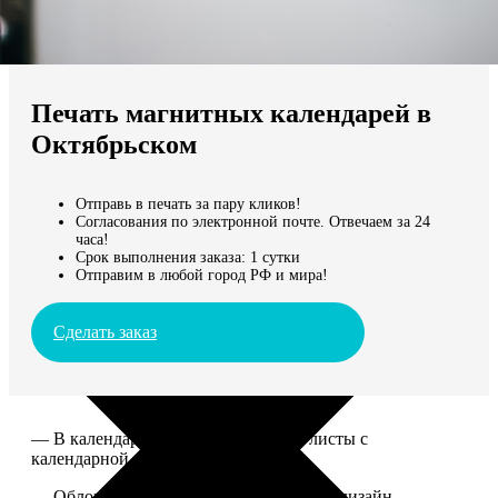
Не нашли Ваш город?
Мы доставляем по всему миру
Печать магнитных календарей в
Продолжить без города
Октябрьском
Отправь в печать за пару кликов!
Согласования по электронной почте. Отвечаем за 24
часа!
Срок выполнения заказа: 1 сутки
Отправим в любой город РФ и мира!
Сделать заказ
— В календаре 13 листов: обложка+листы с
календарной сеткой.
— Обложка для календаря стандартная, дизайн