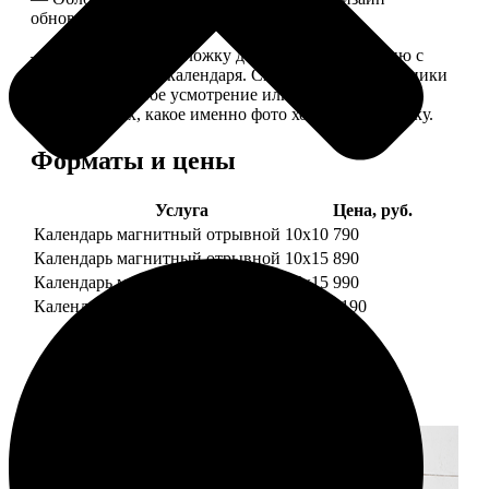
обновляем каждый год.
— В кружочек на обложку добавляем фотографию с
одной из страниц календаря. Снимок наши сотрудники
выбирают на свое усмотрение или пишите в
комментариях, какое именно фото хотите на обложку.
Форматы и цены
Услуга
Цена, руб.
Календарь магнитный отрывной 10x10
790
Календарь магнитный отрывной 10x15
890
Календарь магнитный отрывной 15x15
990
Календарь магнитный отрывной 15x20
1190
Примеры работ