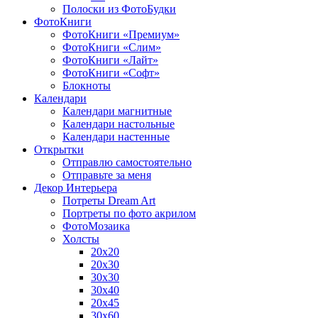
Полоски из ФотоБудки
ФотоКниги
ФотоКниги «Премиум»
ФотоКниги «Слим»
ФотоКниги «Лайт»
ФотоКниги «Софт»
Блокноты
Календари
Календари магнитные
Календари настольные
Календари настенные
Открытки
Отправлю самостоятельно
Отправьте за меня
Декор Интерьера
Потреты Dream Art
Портреты по фото акрилом
ФотоМозаика
Холсты
20х20
20х30
30х30
30х40
20х45
30х60