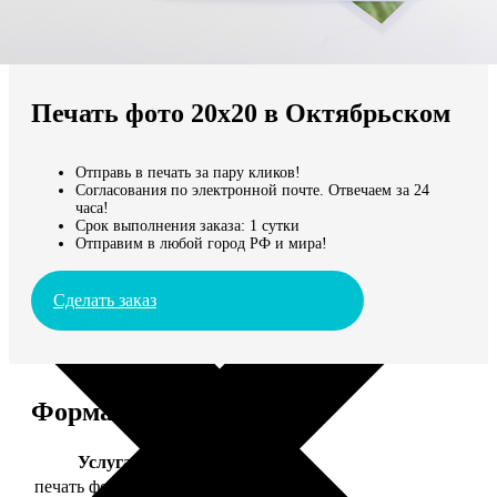
Не нашли Ваш город?
Мы доставляем по всему миру
Печать фото 20х20 в Октябрьском
Продолжить без города
Отправь в печать за пару кликов!
Согласования по электронной почте. Отвечаем за 24
часа!
Срок выполнения заказа: 1 сутки
Отправим в любой город РФ и мира!
Сделать заказ
Форматы и цены
Услуга
Цена, руб.
печать фото 20х20
119