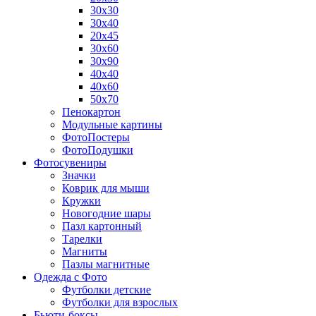
30х30
30х40
20х45
30х60
30х90
40х40
40х60
50х70
Пенокартон
Модульные картины
ФотоПостеры
ФотоПодушки
Фотоcувениры
Значки
Коврик для мыши
Кружки
Новогодние шары
Пазл картонный
Тарелки
Магниты
Пазлы магнитные
Одежда с Фото
Футболки детские
Футболки для взрослых
Бьюти-боксы