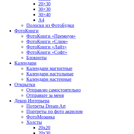
20×30
30×30
30×40
A4
Полоски из ФотоБудки
ФотоКниги
ФотоКниги «Премиум»
ФотоКниги «Слим»
ФотоКниги «Лайт»
ФотоКниги «Софт»
Блокноты
Календари
Календари магнитные
Календари настольные
Календари настенные
Открытки
Отправлю самостоятельно
Отправьте за меня
Декор Интерьера
Потреты Dream Art
Портреты по фото акрилом
ФотоМозаика
Холсты
20х20
20х30