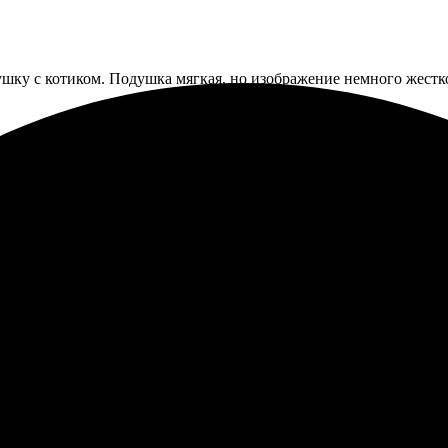
душку с котиком. Подушка мягкая, но изображение немного жестк
нашел сайт, удобно и быстро. Загрузил фотографии, выбрал стиль
во на высоте! Привезли в удобное время. Всем доволен, рекомен