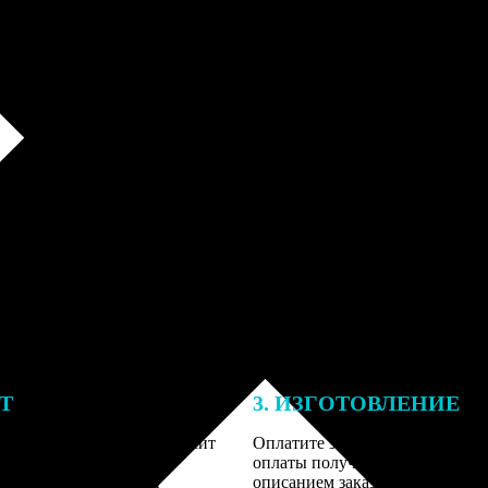
ЕТ
3. ИЗГОТОВЛЕНИЕ
тоимость ФотоКниги зависит
Оплатите заказ банковской кар
ва страниц. В процессе
оплаты получите подтверждение
заказа к печати наши
описанием заказа. Когда отпра