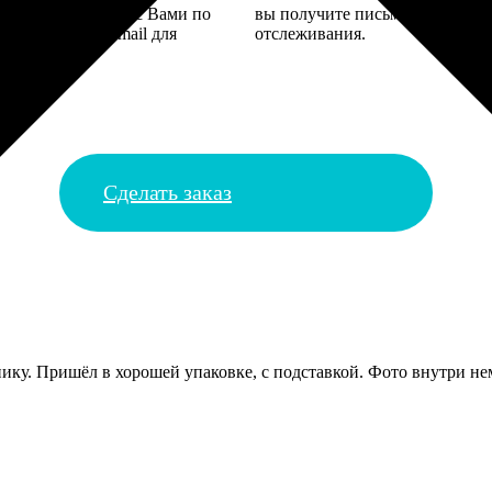
 могут связаться с Вами по
вы получите письмо с трек-но
телефону или email для
отслеживания.
я деталей.
Сделать заказ
ику. Пришёл в хорошей упаковке, с подставкой. Фото внутри нем