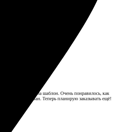
ета яркие. Рекомендую всем!
рузила фото, выбрала шаблон. Очень понравилось, как
, отлично упакован. Теперь планирую заказывать ещё!