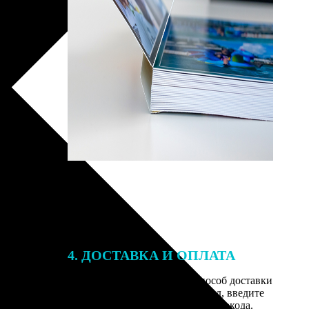
4. ДОСТАВКА И ОПЛАТА
той. После
Введите адрес и выберите способ доставки
 на email с
заказа. Если у вас есть промокод, введите
вим заказ
его в специальное поле для промокода.