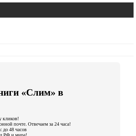
ниги «Слим» в
у кликов!
онной почте. Отвечаем за 24 часа!
: до 48 часов
д РФ и мира!