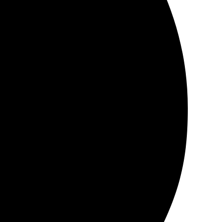
ст, все понятно. Обязательно вернусь!
о. Операторы на связи, ответили на все вопросы.
я в красивом оформлении!
фии и настроила макет за пару часов. Удивило, как
, это вещь! Теперь планирую заказывать снова.