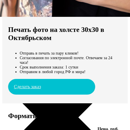
Не нашли Ваш город?
Мы доставляем по всему миру
Печать фото на холсте 30х30 в
Продолжить без города
Октябрьском
Отправь в печать за пару кликов!
Согласования по электронной почте. Отвечаем за 24
часа!
Срок выполнения заказа: 1 сутки
Отправим в любой город РФ и мира!
Сделать заказ
Форматы и цены
Услуга
Цена, руб.