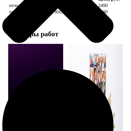
печать фото на холсте 30х30 на подрамнике
2490
печать фото на холсте 30х30 в раме
4990
Примеры работ