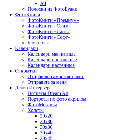
A4
Полоски из ФотоБудки
ФотоКниги
ФотоКниги «Премиум»
ФотоКниги «Слим»
ФотоКниги «Лайт»
ФотоКниги «Софт»
Блокноты
Календари
Календари магнитные
Календари настольные
Календари настенные
Открытки
Отправлю самостоятельно
Отправьте за меня
Декор Интерьера
Потреты Dream Art
Портреты по фото акрилом
ФотоМозаика
Холсты
20х20
20х30
30х30
30х40
20х45