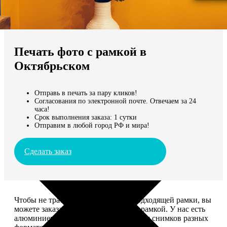
Не нашли Ваш город?
Мы доставляем по всему миру
Печать фото с рамкой в
Продолжить без города
Октябрьском
Отправь в печать за пару кликов!
Согласования по электронной почте. Отвечаем за 24
часа!
Срок выполнения заказа: 1 сутки
Отправим в любой город РФ и мира!
Сделать заказ
Чтобы не тратить время на поиск подходящей рамки, вы
можете заказать печать фото сразу с рамкой. У нас есть
алюминиевые и деревянные рамки для снимков разных