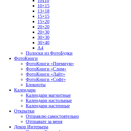
10х10
10×15
13×18
15×15
15×20
20×20
20×30
30×30
30×40
A4
Полоски из ФотоБудки
ФотоКниги
ФотоКниги «Премиум»
ФотоКниги «Слим»
ФотоКниги «Лайт»
ФотоКниги «Софт»
Блокноты
Календари
Календари магнитные
Календари настольные
Календари настенные
Открытки
Отправлю самостоятельно
Отправьте за меня
Декор Интерьера