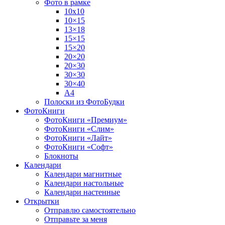
Фото в рамке
10х10
10×15
13×18
15×15
15×20
20×20
20×30
30×30
30×40
A4
Полоски из ФотоБудки
ФотоКниги
ФотоКниги «Премиум»
ФотоКниги «Слим»
ФотоКниги «Лайт»
ФотоКниги «Софт»
Блокноты
Календари
Календари магнитные
Календари настольные
Календари настенные
Открытки
Отправлю самостоятельно
Отправьте за меня