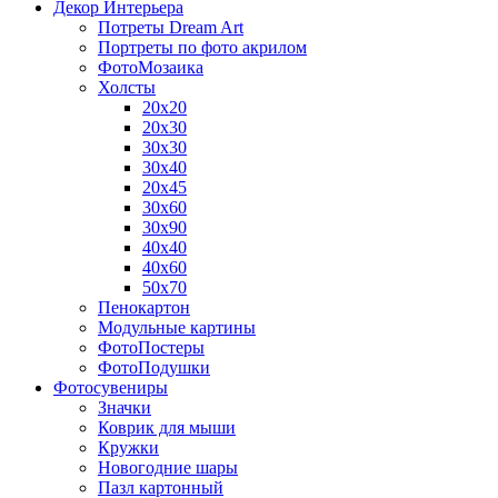
Декор Интерьера
Потреты Dream Art
Портреты по фото акрилом
ФотоМозаика
Холсты
20х20
20х30
30х30
30х40
20х45
30х60
30х90
40х40
40х60
50х70
Пенокартон
Модульные картины
ФотоПостеры
ФотоПодушки
Фотоcувениры
Значки
Коврик для мыши
Кружки
Новогодние шары
Пазл картонный