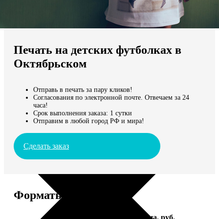
Не нашли Ваш город?
Мы доставляем по всему миру
Печать на детских футболках в
Продолжить без города
Октябрьском
Отправь в печать за пару кликов!
Согласования по электронной почте. Отвечаем за 24
часа!
Срок выполнения заказа: 1 сутки
Отправим в любой город РФ и мира!
Сделать заказ
Форматы и цены
Услуга
Цена, руб.