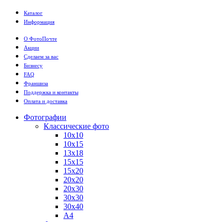
Каталог
Информация
О ФотоПочте
Акции
Сделаем за вас
Бизнесу
FAQ
Франшиза
Поддержка и контакты
Оплата и доставка
Фотографии
Классические фото
10х10
10х15
13х18
15х15
15х20
20х20
20х30
30х30
30х40
А4