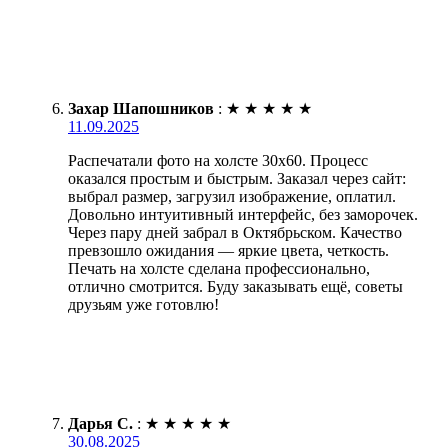
Захар Шапошников
:
★
★
★
★
★
11.09.2025
Распечатали фото на холсте 30х60. Процесс
оказался простым и быстрым. Заказал через сайт:
выбрал размер, загрузил изображение, оплатил.
Довольно интуитивный интерфейс, без заморочек.
Через пару дней забрал в Октябрьском. Качество
превзошло ожидания — яркие цвета, четкость.
Печать на холсте сделана профессионально,
отлично смотрится. Буду заказывать ещё, советы
друзьям уже готовлю!
Дарья С.
:
★
★
★
★
★
30.08.2025