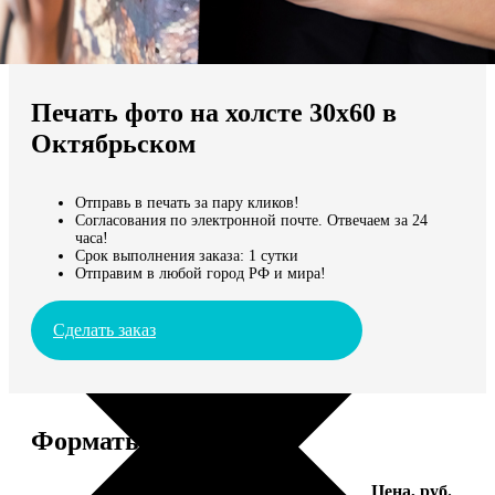
Не нашли Ваш город?
Мы доставляем по всему миру
Печать фото на холсте 30х60 в
Продолжить без города
Октябрьском
Отправь в печать за пару кликов!
Согласования по электронной почте. Отвечаем за 24
часа!
Срок выполнения заказа: 1 сутки
Отправим в любой город РФ и мира!
Сделать заказ
Форматы и цены
Услуга
Цена, руб.