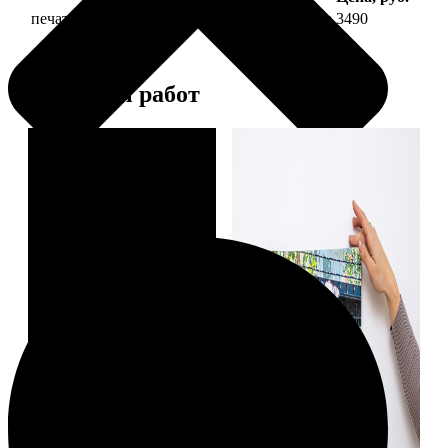
печать фото на холсте 30х60 на подрамнике
3490
Примеры работ