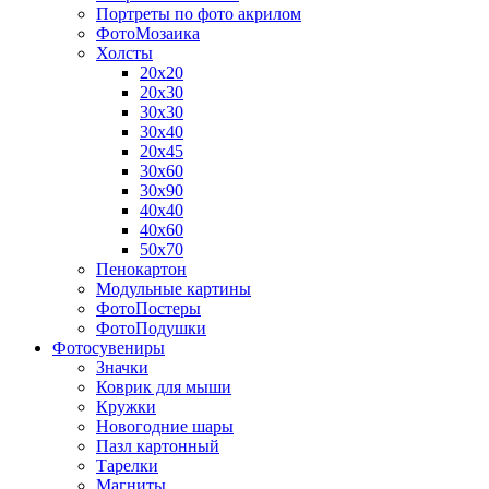
Портреты по фото акрилом
ФотоМозаика
Холсты
20х20
20х30
30х30
30х40
20х45
30х60
30х90
40х40
40х60
50х70
Пенокартон
Модульные картины
ФотоПостеры
ФотоПодушки
Фотоcувениры
Значки
Коврик для мыши
Кружки
Новогодние шары
Пазл картонный
Тарелки
Магниты