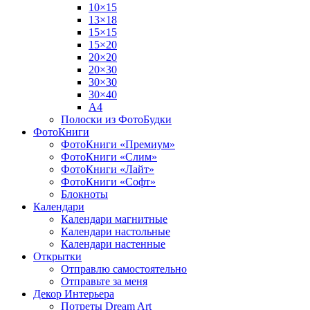
10×15
13×18
15×15
15×20
20×20
20×30
30×30
30×40
A4
Полоски из ФотоБудки
ФотоКниги
ФотоКниги «Премиум»
ФотоКниги «Слим»
ФотоКниги «Лайт»
ФотоКниги «Софт»
Блокноты
Календари
Календари магнитные
Календари настольные
Календари настенные
Открытки
Отправлю самостоятельно
Отправьте за меня
Декор Интерьера
Потреты Dream Art