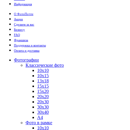
Информация
О ФотоПочте
Акции
Сделаем за вас
Бизнесу
FAQ
Франшиза
Поддержка и контакты
Оплата и доставка
Фотографии
Классические фото
10х10
10х15
13х18
15х15
15х20
20х20
20х30
30х30
30х40
А4
Фото в рамке
10х10