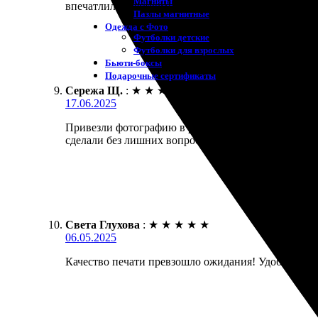
Магниты
впечатлил качеством! Огромное спасибо за такую р
Пазлы магнитные
Одежда с Фото
Футболки детские
Футболки для взрослых
Бьюти-боксы
Подарочные сертификаты
Сережа Щ.
:
★
★
★
★
★
17.06.2025
Привезли фотографию в рамке в оговоренные сроки.
сделали без лишних вопросов, результат превзошёл
Света Глухова
:
★
★
★
★
★
06.05.2025
Качество печати превзошло ожидания! Удобный сай