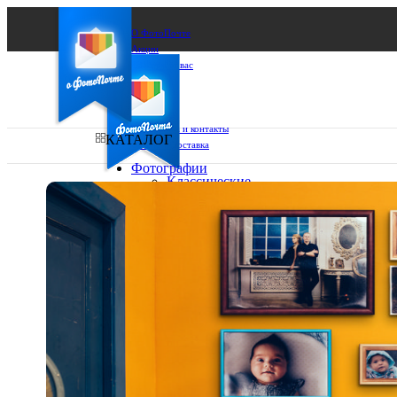
О ФотоПочте
Акции
Сделаем за вас
Бизнесу
FAQ
Франшиза
Поддержка и контакты
КАТАЛОГ
Оплата и доставка
Фотографии
Классические
фото
Ваш город:
10х10
10х15
Ваш регион доставки
13х18
15х15
Выберите из списка:
15х20
20х20
20х30
30х30
30х40
А4
Фото
в