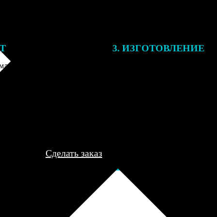
ЕТ
3. ИЗГОТОВЛЕНИЕ
ления заказа с вами свяжется
Все заказы выполняются в теч
лист, для обсуждения деталей
рабочего дня, после чего пере
ле согласования и
курьеру для доставки либо отп
я заказа по телефону и
пункт выдачи для самовывоза.
редоплаты мы приступим к его
..
Сделать заказ