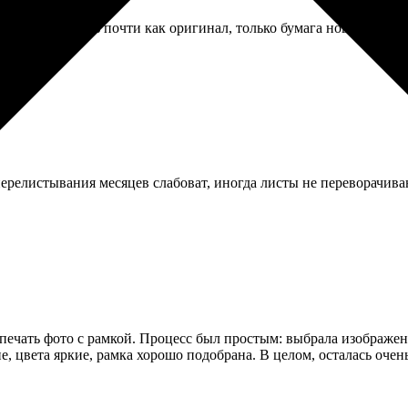
ге. Получилось почти как оригинал, только бумага новее. Для с
релистывания месяцев слабоват, иногда листы не переворачивают
печать фото с рамкой. Процесс был простым: выбрала изображени
, цвета яркие, рамка хорошо подобрана. В целом, осталась очен