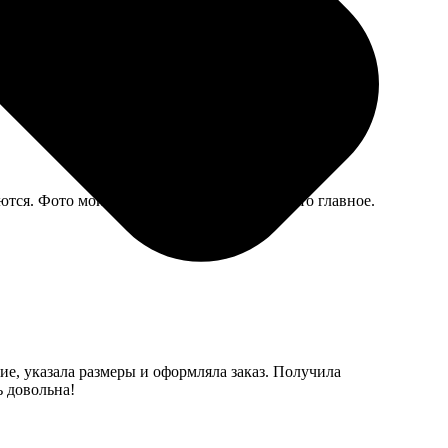
емейного архива — то что нужно.
ся. Фото мои, качество печати хорошее, это главное.
е, указала размеры и оформляла заказ. Получила
ь довольна!