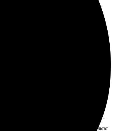
Результат превзошёл ожидания, всё идеально. Всем
нут. Сотрудники помогли выбрать, дали советы по
 заказы!
оформления оказался простым и понятным. Загрузила
товности. Забрала работу в пункте выдачи. Результат