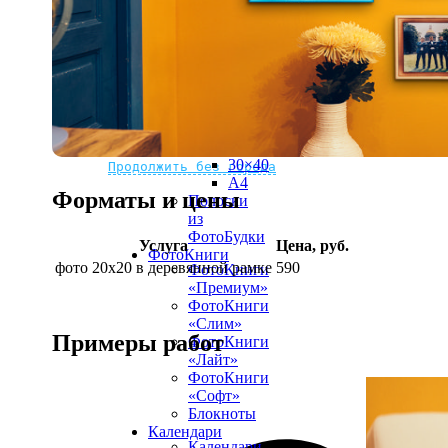
рамке
10х10
10×15
13×18
15×15
15×20
20×20
20×30
Не нашли Ваш город?
Мы доставляем по всему миру
30×30
30×40
Продолжить без города
A4
Форматы и цены
Полоски
из
ФотоБудки
Услуга
Цена, руб.
ФотоКниги
фото 20х20 в деревянной рамке
590
ФотоКниги
«Премиум»
ФотоКниги
«Слим»
Примеры работ
ФотоКниги
«Лайт»
ФотоКниги
«Софт»
Блокноты
Календари
Календари