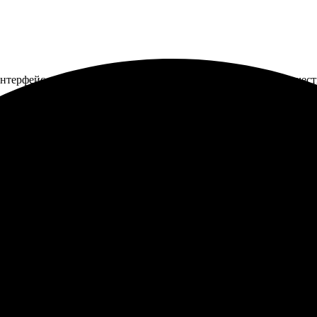
интерфейс сайта, быстрое оформление. Подошло идеально, качест
иятный и простой. Выбор рамки и фото занял минимум времени. 