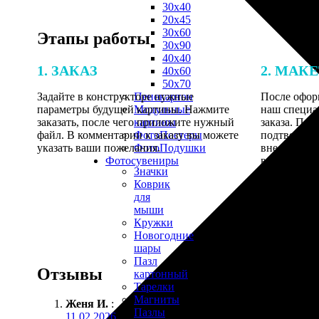
30х40
20х45
30х60
Этапы работы
30х90
40х40
1. ЗАКАЗ
2. МАК
40х60
50х70
Задайте в конструкторе нужные
После оформ
Пенокартон
параметры будущей картины. Нажмите
наш специа
Модульные
заказать, после чего приложите нужный
заказа. Пос
картины
файл. В комментарии к заказу вы можете
подтвеждени
ФотоПостеры
указать ваши пожелания.
внесения п
ФотоПодушки
выполнению
Фотоcувениры
Значки
Коврик
для
мыши
Кружки
Новогодние
шары
Пазл
Отзывы
картонный
Тарелки
Магниты
Женя И.
:
Пазлы
11.02.2026