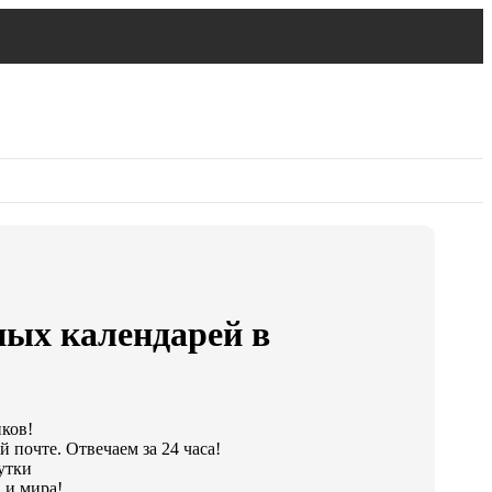
ных календарей в
иков!
 почте. Отвечаем за 24 часа!
сутки
 и мира!