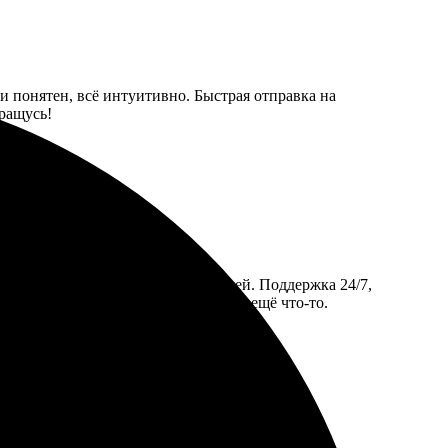
и понятен, всё интуитивно. Быстрая отправка на
бращусь!
ь, что есть много шрифтов и стилей. Поддержка 24/7,
орадовала. В следующий раз закажу ещё что-то.