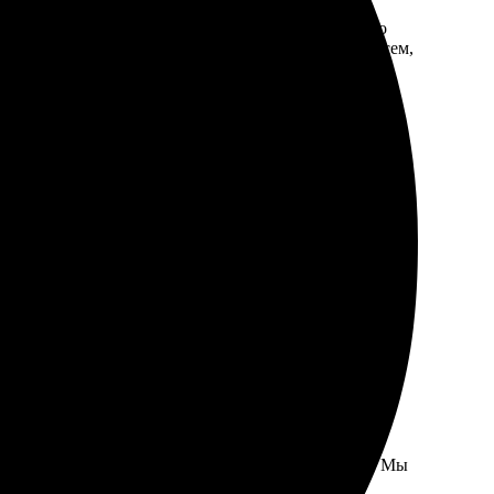
 модели, загружаешь фото, настраиваешь. Качество
выбрать разные форматы и дизайны. Рекомендую всем,
айн и загрузила фото. Качество печати порадовало,
! Всем рекомендую!
тое и интуитивное, а выбор дизайнов впечатляет. Мы
тью довольна результатом. Рекомендую всем!