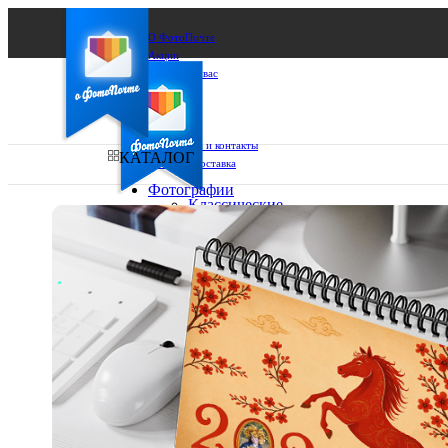
О ФотоПочте
Акции
Сделаем за вас
Бизнесу
FAQ
Франшиза
Поддержка и контакты
КАТАЛОГ
Оплата и доставка
Фотографии
Классические
фото
Ваш город:
10х10
10х15
Ваш регион доставки
13х18
15х15
Выберите из списка:
15х20
20х20
20х30
30х30
30х40
А4
Фото
в