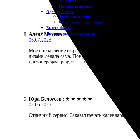
Магниты
Пазлы магнитные
Одежда с Фото
Футболки детские
Футболки для взрослых
Бьюти-боксы
Подарочные сертификаты
Алёна Мухина
:
06.07.2025
Моё впечатление от работы с этой компанией исклю
дизайн делала сама. Понравился широкий выбор ра
цветопередача радует глаз. Заказ пришёл быстро, 
Юра Белоусов
:
★
★
★
★
★
02.06.2025
Отличный сервис! Заказал печать календарей – всё 