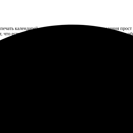
 печать календарей, остался доволен. Процесс оформления прост 
т, что есть скидки для постоянных клиентов. Обязательно еще о
очень удобно: выбрал фотографии, загрузил, оформил. Понравилос
! Изготовили за считанные дни. Доставка в Октябрьском тоже п