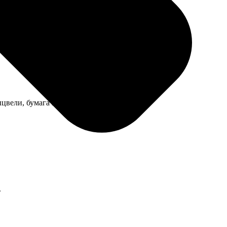
ыцвели, бумага приятная.
.