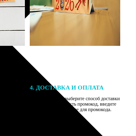
4. ДОСТАВКА И ОПЛАТА
той. После
Введите адрес и выберите способ доставки
 на email с
заказа. Если у вас есть промокод, введите
вим заказ
его в специальное поле для промокода.
мером для