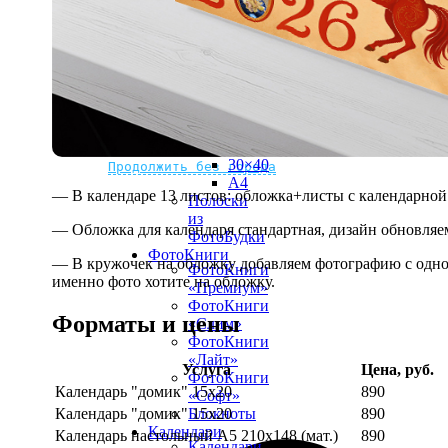
рамке
10х10
10×15
13×18
15×15
15×20
20×20
20×30
Не нашли Ваш город?
Мы доставляем по всему миру
30×30
30×40
Продолжить без города
A4
— В календаре 13 листов: обложка+листы с календарной 
Полоски
из
— Обложка для календаря стандартная, дизайн обновляе
ФотоБудки
ФотоКниги
— В кружочек на обложку добавляем фотографию с одной
ФотоКниги
именно фото хотите на обложку.
«Премиум»
ФотоКниги
Форматы и цены
«Слим»
ФотоКниги
«Лайт»
Услуга
Цена, руб.
ФотоКниги
Календарь "домик" 15х20
890
«Софт»
Календарь "домик" 15х20
890
Блокноты
Календари
Календарь настольный А5 210х148 (мат.)
890
Календари