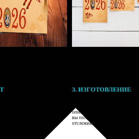
ЕТ
3. ИЗГОТОВЛЕНИЕ
подготовки заказа к печати
Оплатите заказ банковской кар
алисты могут связаться с Вами
оплаты получите подтверждение
му телефону или email для
описанием заказа. Когда отпра
я деталей.
вы получите письмо с трек-но
отслеживания.