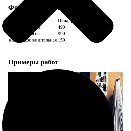
Форматы и цены
Услуга
Цена, руб.
4 фото полоски
490
8 фото полосок
990
каждая дополнительная
150
Примеры работ