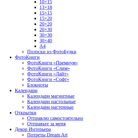
10×15
13×18
15×15
15×20
20×20
20×30
30×30
30×40
A4
Полоски из ФотоБудки
ФотоКниги
ФотоКниги «Премиум»
ФотоКниги «Слим»
ФотоКниги «Лайт»
ФотоКниги «Софт»
Блокноты
Календари
Календари магнитные
Календари настольные
Календари настенные
Открытки
Отправлю самостоятельно
Отправьте за меня
Декор Интерьера
Потреты Dream Art