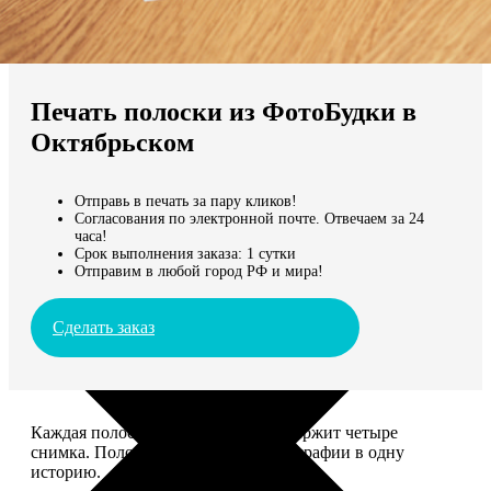
Не нашли Ваш город?
Мы доставляем по всему миру
Печать полоски из ФотоБудки в
Продолжить без города
Октябрьском
Отправь в печать за пару кликов!
Согласования по электронной почте. Отвечаем за 24
часа!
Срок выполнения заказа: 1 сутки
Отправим в любой город РФ и мира!
Сделать заказ
Каждая полоска размером 5*20 содержит четыре
снимка. Полоски объединяют фотографии в одну
историю.