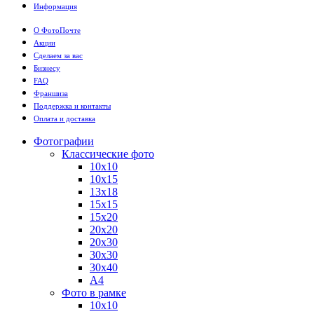
Информация
О ФотоПочте
Акции
Сделаем за вас
Бизнесу
FAQ
Франшиза
Поддержка и контакты
Оплата и доставка
Фотографии
Классические фото
10х10
10х15
13х18
15х15
15х20
20х20
20х30
30х30
30х40
А4
Фото в рамке
10х10