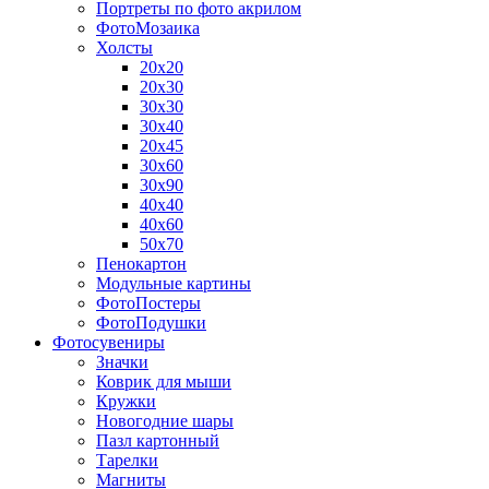
Портреты по фото акрилом
ФотоМозаика
Холсты
20х20
20х30
30х30
30х40
20х45
30х60
30х90
40х40
40х60
50х70
Пенокартон
Модульные картины
ФотоПостеры
ФотоПодушки
Фотоcувениры
Значки
Коврик для мыши
Кружки
Новогодние шары
Пазл картонный
Тарелки
Магниты