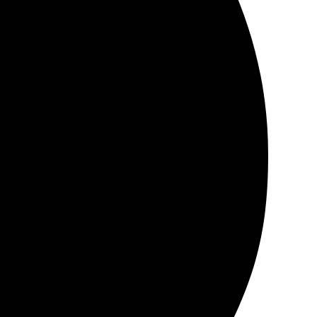
нь довольна покупкой и вернусь снова.
пришла на почту. Ждала чуть больше обещанного срока,
е для близких! Рекомендую.
но. На сайте легко нашла нужный раздел, все шаги
в восторге! Однозначно вернусь снова.