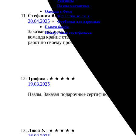
Магниты
Пазлы магнитные
Одежда с Фото
Стефания Волкова
:
★
★
★
★
★
Футболки детские
20.04.2025
Футболки для взрослых
Бьюти-боксы
Заказывала подарочные сертификаты на фотопечать
Подарочные сертификаты
команда крайне отзывчивая. Помогли выбрать под
работ по своему проекту и обращусь снова. Рекоме
Трофим
:
★
★
★
★
★
19.03.2025
Пазлы. Заказал подарочные сертификаты. Все оформ
Люся У.
:
★
★
★
★
★
16.02.2025