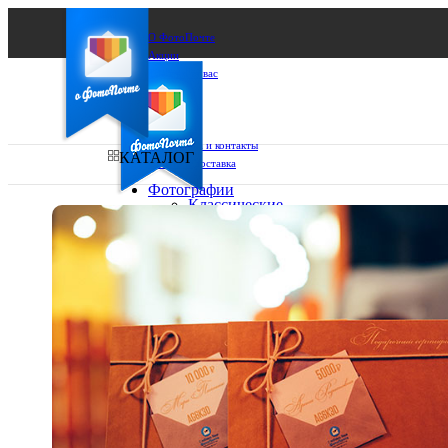
О ФотоПочте
Акции
Сделаем за вас
Бизнесу
FAQ
Франшиза
Поддержка и контакты
КАТАЛОГ
Оплата и доставка
Фотографии
Классические
фото
Ваш город:
10х10
10х15
Ваш регион доставки
13х18
15х15
Выберите из списка:
15х20
20х20
20х30
30х30
30х40
А4
Фото
в