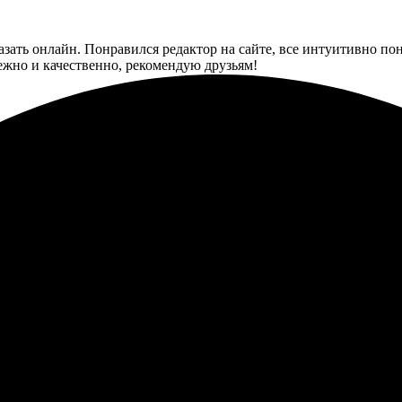
казать онлайн. Понравился редактор на сайте, все интуитивно п
ежно и качественно, рекомендую друзьям!
. Подарочные сертификаты – отличный выбор! Процесс оформления
рым и без проблем. Друзья остались в полном восторге!
 отзывчивый и интуитивно понятный. Выбрать подарок оказалось