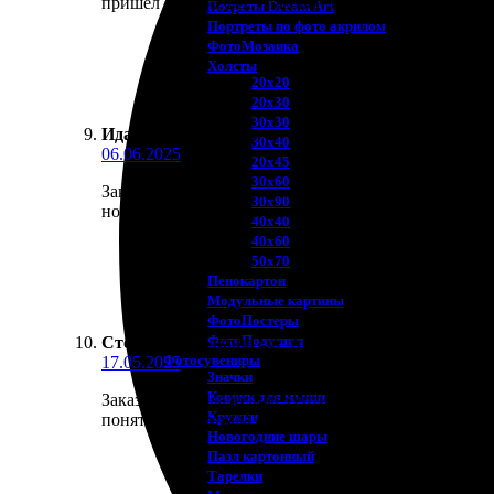
пришел быстро, всё упаковано аккуратно и стильно
Потреты Dream Art
Портреты по фото акрилом
ФотоМозаика
Холсты
20х20
20х30
30х30
Ида Устинова
:
★
★
★
★
★
30х40
06.06.2025
20х45
30х60
Заказала сертификаты на фотопечать. Оформила на 
30х90
но в итоге качество на высоте. Распечатки яркие 
40х40
40х60
50х70
Пенокартон
Модульные картины
ФотоПостеры
ФотоПодушки
Стефания Волкова
:
★
★
★
★
★
Фотоcувениры
17.05.2025
Значки
Коврик для мыши
Заказывала подарочные сертификаты на фотопечать 
Кружки
понятны. Получила сертификаты в кратчайшие сроки
Новогодние шары
Пазл картонный
Тарелки