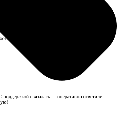
отали заявку. Получила всё вовремя и без задержек.
 С поддержкой связалась — оперативно ответили.
дую!