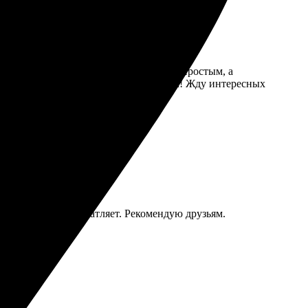
роблем. Процесс оформления оказался простым, а
ечатать. Подарок получился отличным! Жду интересных
сса. Качество впечатляет. Рекомендую друзьям.