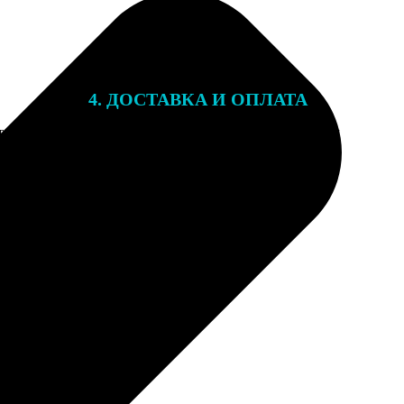
4. ДОСТАВКА И ОПЛАТА
той. После
Подарочный сертификат мы отправляем
 на email с
на email, указанный при оформлении
заказа. Сертификаты с акциями не
суммируются.