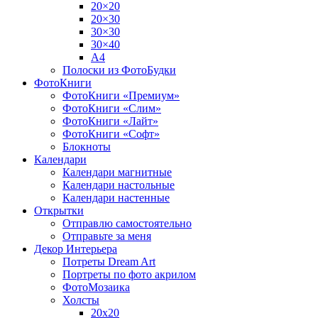
20×20
20×30
30×30
30×40
A4
Полоски из ФотоБудки
ФотоКниги
ФотоКниги «Премиум»
ФотоКниги «Слим»
ФотоКниги «Лайт»
ФотоКниги «Софт»
Блокноты
Календари
Календари магнитные
Календари настольные
Календари настенные
Открытки
Отправлю самостоятельно
Отправьте за меня
Декор Интерьера
Потреты Dream Art
Портреты по фото акрилом
ФотоМозаика
Холсты
20х20