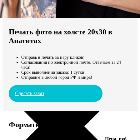
Не нашли Ваш город?
Мы доставляем по всему миру
Печать фото на холсте 20х30 в
Продолжить без города
Апатитах
Отправь в печать за пару кликов!
Согласования по электронной почте. Отвечаем за 24
часа!
Срок выполнения заказа: 1 сутки
Отправим в любой город РФ и мира!
Сделать заказ
Форматы и цены
Услуга
Цена, руб.