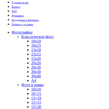
Сделаем за вас
Бизнесу
FAQ
Франшиза
Поддержка и контакты
Оплата и доставка
Фотографии
Классические фото
10х10
10х15
13х18
15х15
15х20
20х20
20х30
30х30
30х40
А4
Фото в рамке
10х10
10×15
13×18
15×15
15×20