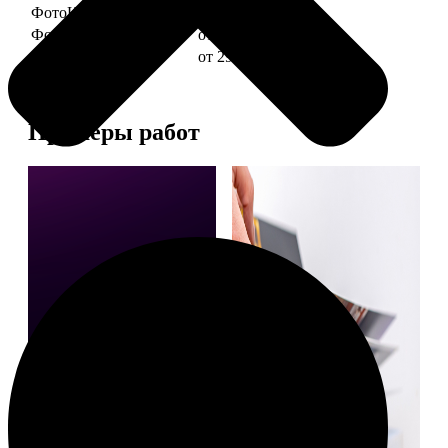
ФотоКниги "Слим"
от 1290
ФотоКниги "Лайт"
от 2990
ФотоКниги "Софт"
от 2990
Примеры работ