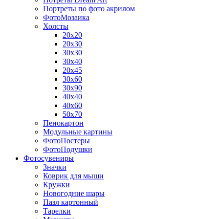
Портреты по фото акрилом
ФотоМозаика
Холсты
20х20
20х30
30х30
30х40
20х45
30х60
30х90
40х40
40х60
50х70
Пенокартон
Модульные картины
ФотоПостеры
ФотоПодушки
Фотоcувениры
Значки
Коврик для мыши
Кружки
Новогодние шары
Пазл картонный
Тарелки