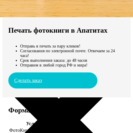
Не нашли Ваш город?
Мы доставляем по всему миру
Печать фотокниги в Апатитах
Продолжить без города
Отправь в печать за пару кликов!
Согласования по электронной почте. Отвечаем за 24
часа!
Срок выполнения заказа: до 48 часов
Отправим в любой город РФ и мира!
Сделать заказ
Форматы и цены
Услуга
Цена, руб.
ФотоКниги "Премиум"
от 2490