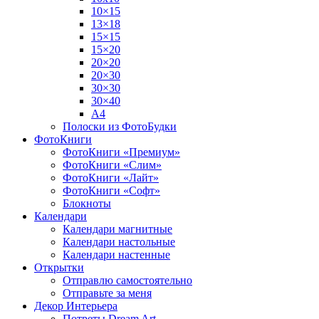
10×15
13×18
15×15
15×20
20×20
20×30
30×30
30×40
A4
Полоски из ФотоБудки
ФотоКниги
ФотоКниги «Премиум»
ФотоКниги «Слим»
ФотоКниги «Лайт»
ФотоКниги «Софт»
Блокноты
Календари
Календари магнитные
Календари настольные
Календари настенные
Открытки
Отправлю самостоятельно
Отправьте за меня
Декор Интерьера
Потреты Dream Art