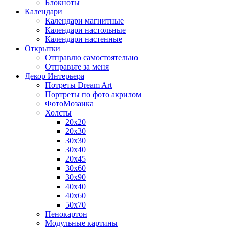
Блокноты
Календари
Календари магнитные
Календари настольные
Календари настенные
Открытки
Отправлю самостоятельно
Отправьте за меня
Декор Интерьера
Потреты Dream Art
Портреты по фото акрилом
ФотоМозаика
Холсты
20х20
20х30
30х30
30х40
20х45
30х60
30х90
40х40
40х60
50х70
Пенокартон
Модульные картины