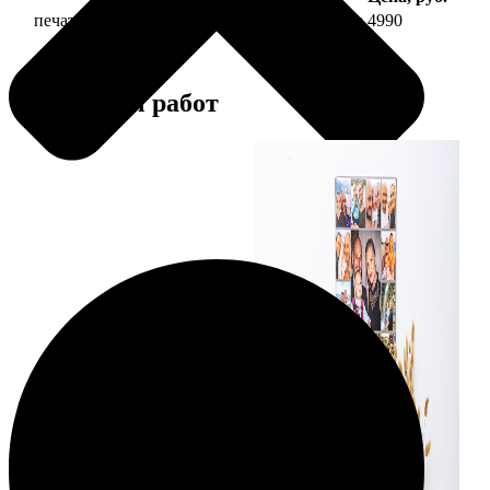
печать фото на холсте 40х60 на подрамнике
4990
Примеры работ