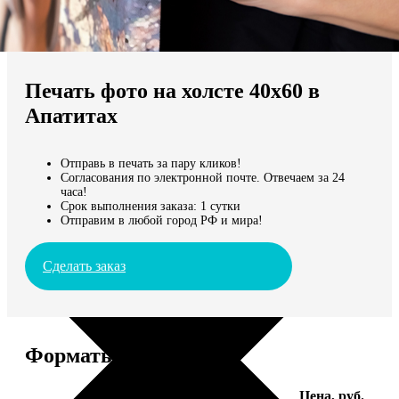
Не нашли Ваш город?
Мы доставляем по всему миру
Печать фото на холсте 40х60 в
Продолжить без города
Апатитах
Отправь в печать за пару кликов!
Согласования по электронной почте. Отвечаем за 24
часа!
Срок выполнения заказа: 1 сутки
Отправим в любой город РФ и мира!
Сделать заказ
Форматы и цены
Услуга
Цена, руб.