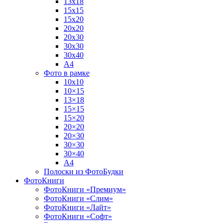
13х18
15х15
15х20
20х20
20х30
30х30
30х40
А4
Фото в рамке
10х10
10×15
13×18
15×15
15×20
20×20
20×30
30×30
30×40
A4
Полоски из ФотоБудки
ФотоКниги
ФотоКниги «Премиум»
ФотоКниги «Слим»
ФотоКниги «Лайт»
ФотоКниги «Софт»