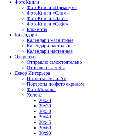
ФотоКниги
ФотоКниги «Премиум»
ФотоКниги «Слим»
ФотоКниги «Лайт»
ФотоКниги «Софт»
Блокноты
Календари
Календари магнитные
Календари настольные
Календари настенные
Открытки
Отправлю самостоятельно
Отправьте за меня
Декор Интерьера
Потреты Dream Art
Портреты по фото акрилом
ФотоМозаика
Холсты
20х20
20х30
30х30
30х40
20х45
30х60
30х90