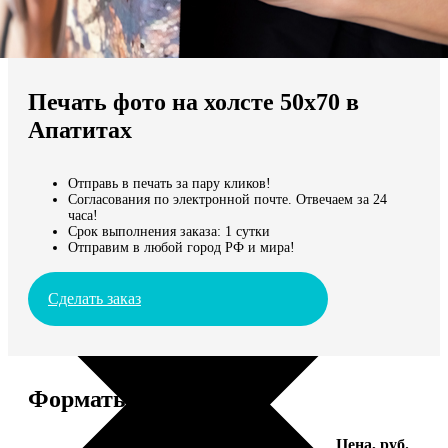
Не нашли Ваш город?
Мы доставляем по всему миру
Печать фото на холсте 50х70 в
Продолжить без города
Апатитах
Отправь в печать за пару кликов!
Согласования по электронной почте. Отвечаем за 24
часа!
Срок выполнения заказа: 1 сутки
Отправим в любой город РФ и мира!
Сделать заказ
Форматы и цены
Услуга
Цена, руб.