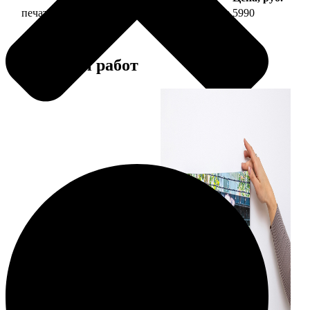
печать фото на холсте 50х70 на подрамнике
5990
Примеры работ