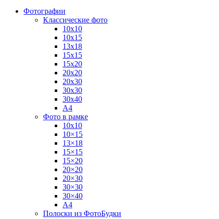
Фотографии
Классические фото
10х10
10х15
13х18
15х15
15х20
20х20
20х30
30х30
30х40
А4
Фото в рамке
10х10
10×15
13×18
15×15
15×20
20×20
20×30
30×30
30×40
A4
Полоски из ФотоБудки