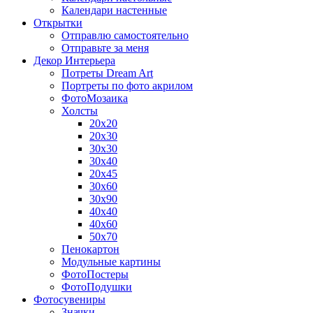
Календари настенные
Открытки
Отправлю самостоятельно
Отправьте за меня
Декор Интерьера
Потреты Dream Art
Портреты по фото акрилом
ФотоМозаика
Холсты
20х20
20х30
30х30
30х40
20х45
30х60
30х90
40х40
40х60
50х70
Пенокартон
Модульные картины
ФотоПостеры
ФотоПодушки
Фотоcувениры
Значки