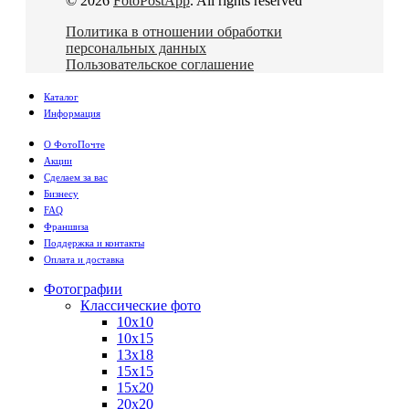
© 2026
FotoPostApp
. All rights reserved
Политика в отношении обработки
персональных данных
Пользовательское соглашение
Каталог
Информация
О ФотоПочте
Акции
Сделаем за вас
Бизнесу
FAQ
Франшиза
Поддержка и контакты
Оплата и доставка
Фотографии
Классические фото
10х10
10х15
13х18
15х15
15х20
20х20