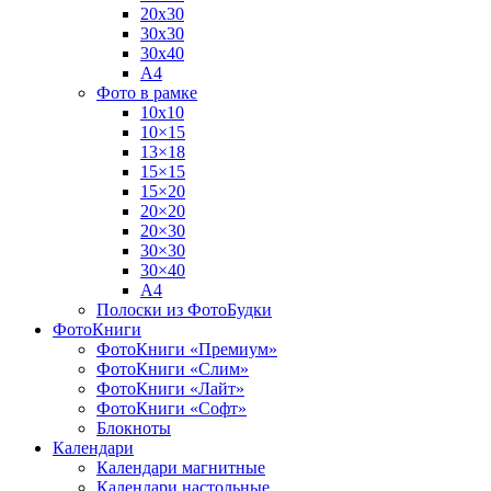
20х30
30х30
30х40
А4
Фото в рамке
10х10
10×15
13×18
15×15
15×20
20×20
20×30
30×30
30×40
A4
Полоски из ФотоБудки
ФотоКниги
ФотоКниги «Премиум»
ФотоКниги «Слим»
ФотоКниги «Лайт»
ФотоКниги «Софт»
Блокноты
Календари
Календари магнитные
Календари настольные