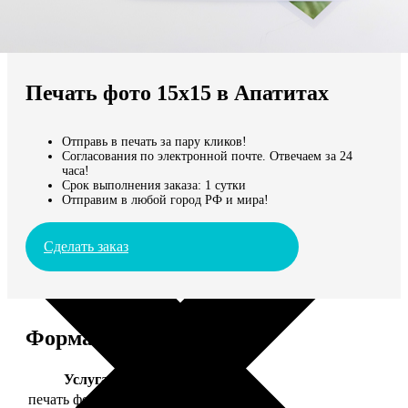
Не нашли Ваш город?
Мы доставляем по всему миру
Печать фото 15х15 в Апатитах
Продолжить без города
Отправь в печать за пару кликов!
Согласования по электронной почте. Отвечаем за 24
часа!
Срок выполнения заказа: 1 сутки
Отправим в любой город РФ и мира!
Сделать заказ
Форматы и цены
Услуга
Цена, руб.
печать фото 15х15
43