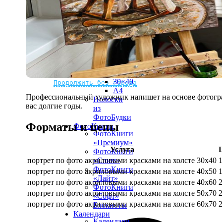
рамке
10х10
10×15
13×18
15×15
15×20
20×20
20×30
Не нашли Ваш город?
Мы доставляем по всему миру
30×30
30×40
Продолжить без города
A4
Профессиональный художник напишет на основе фотограф
Полоски
вас долгие годы.
из
ФотоБудки
Форматы и цены
ФотоКниги
ФотоКниги
«Премиум»
Услуга
ФотоКниги
портрет по фото акриловыми красками на холсте 30х40
«Слим»
ФотоКниги
портрет по фото акриловыми красками на холсте 40х50
«Лайт»
портрет по фото акриловыми красками на холсте 40х60
ФотоКниги
портрет по фото акриловыми красками на холсте 50х70
«Софт»
портрет по фото акриловыми красками на холсте 60х70
Блокноты
Календари
Календари