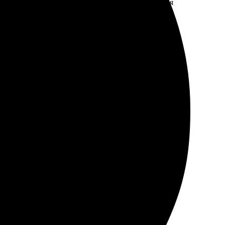
цию, качество совершенно отличное! Потрясающая
е, рекомендую.
 и качественно! Молодцы, результат превзошёл
учила готовые работы. Цены приятные, особенно с
ро откликнулась на запрос и предложила лучшие
 Обязательно буду заказывать ещё!