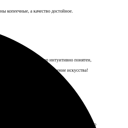
ны копеечные, а качество достойное.
быстро. Онлайн-редактор интуитивно понятен,
т словно настоящее произведение искусства!
е подарки!
сразу помогли с выбором. Дали рекомендации по