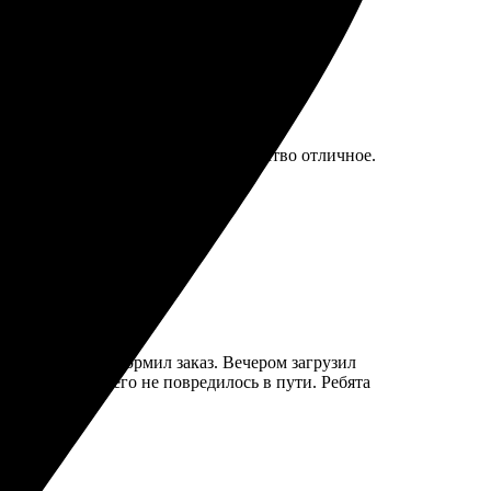
Результат превзошёл ожидания, качество отличное.
о ищет что-то особенное.
ыстро нашел и оформил заказ. Вечером загрузил
а надежная, ничего не повредилось в пути. Ребята