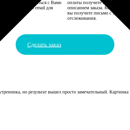
алисты могут связаться с Вами
оплаты получите подтверждение
му телефону или email для
описанием заказа. Когда отпра
я деталей.
вы получите письмо с трек-но
отслеживания.
Сделать заказ
утренника, но результат вышел просто замечательный. Картинка ч