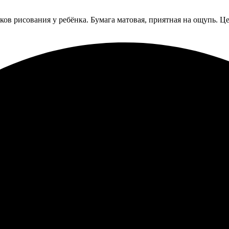
ов рисования у ребёнка. Бумага матовая, приятная на ощупь. Це
ла портреты по фотографии. Оформление заказа прошло легко и 
ришли вовремя, упаковка надежная. Каждое изображение выгляди
зы. Рекомендую всем, кто ценит хорошую печать и оригинальны
треты по фото, ждал уточнений по выбору. Менеджеры вежливы, 