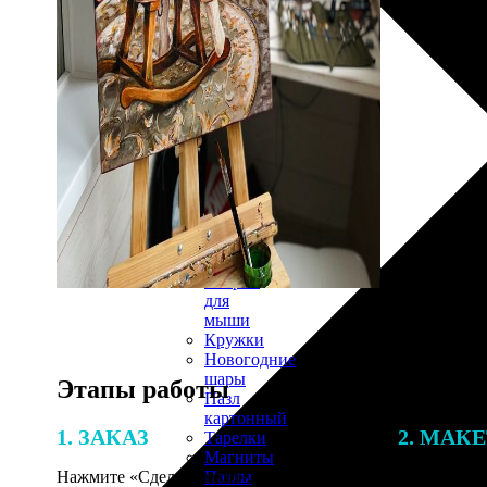
30х40
20х45
30х60
30х90
40х40
40х60
50х70
Пенокартон
Модульные
картины
ФотоПостеры
ФотоПодушки
Фотоcувениры
Значки
Коврик
для
мыши
Кружки
Новогодние
шары
Этапы работы
Пазл
картонный
1. ЗАКАЗ
2. МАК
Тарелки
Магниты
Пазлы
Нажмите «Сделать заказ», выберите
В процессе 