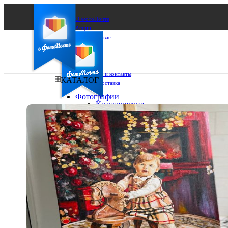
О ФотоПочте
Акции
Сделаем за вас
Бизнесу
FAQ
Франшиза
Поддержка и контакты
КАТАЛОГ
Оплата и доставка
Фотографии
Классические
фото
Ваш город:
10х10
10х15
Ваш регион доставки
13х18
15х15
Выберите из списка:
15х20
20х20
20х30
30х30
30х40
А4
Фото
в