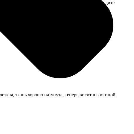
 на email с
заказа. Если у вас есть промокод, введите
вим заказ
его в специальное поле для промокода.
мером для
еткая, ткань хорошо натянута, теперь висит в гостиной.