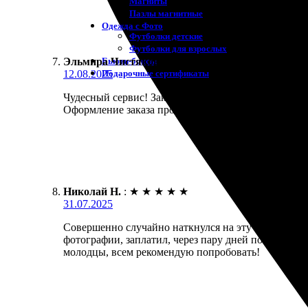
Магниты
Пазлы магнитные
Одежда с Фото
Футболки детские
Футболки для взрослых
Бьюти-боксы
Эльмира Чистякова
:
★
★
★
★
★
Подарочные сертификаты
12.08.2025
Чудесный сервис! Заказала портреты, и осталась в 
Оформление заказа простое и быстрое. Доставка а
Николай Н.
:
★
★
★
★
★
31.07.2025
Совершенно случайно наткнулся на эту фирму и реш
фотографии, заплатил, через пару дней получил рез
молодцы, всем рекомендую попробовать!