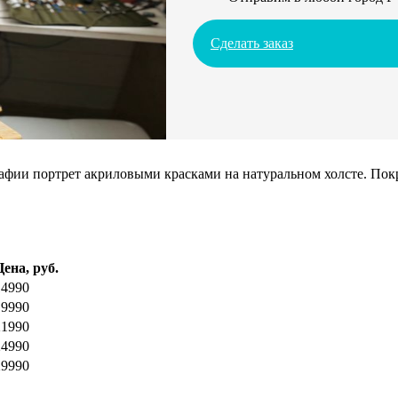
Сделать заказ
ии портрет акриловыми красками на натуральном холсте. Покрое
Цена, руб.
14990
19990
21990
24990
29990