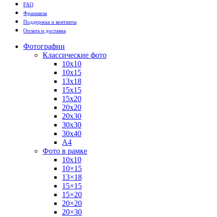
FAQ
Франшиза
Поддержка и контакты
Оплата и доставка
Фотографии
Классические фото
10х10
10х15
13х18
15х15
15х20
20х20
20х30
30х30
30х40
А4
Фото в рамке
10х10
10×15
13×18
15×15
15×20
20×20
20×30