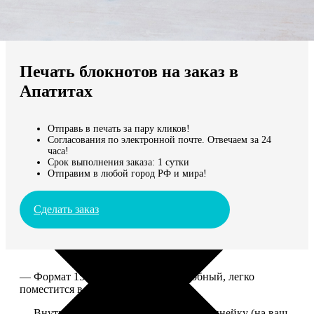
Не нашли Ваш город?
Мы доставляем по всему миру
Печать блокнотов на заказ в
Продолжить без города
Апатитах
Отправь в печать за пару кликов!
Согласования по электронной почте. Отвечаем за 24
часа!
Срок выполнения заказа: 1 сутки
Отправим в любой город РФ и мира!
Сделать заказ
— Формат 15*20. Компактный и удобный, легко
поместится в сумку или рюкзак.
— Внутри 100 страниц в клетку или в линейку (на ваш