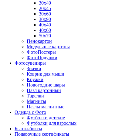
30х40
20х45
30х60
30х90
40х40
40х60
50х70
Пенокартон
Модульные картины
ФотоПостеры
ФотоПодушки
Фотоcувениры
Значки
Коврик для мыши
Кружки
Новогодние шары
Пазл картонный
Тарелки
Магниты
Пазлы магнитные
Одежда с Фото
Футболки детские
Футболки для взрослых
Бьюти-боксы
Подарочные сертификаты