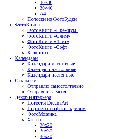
30×30
30×40
A4
Полоски из ФотоБудки
ФотоКниги
ФотоКниги «Премиум»
ФотоКниги «Слим»
ФотоКниги «Лайт»
ФотоКниги «Софт»
Блокноты
Календари
Календари магнитные
Календари настольные
Календари настенные
Открытки
Отправлю самостоятельно
Отправьте за меня
Декор Интерьера
Потреты Dream Art
Портреты по фото акрилом
ФотоМозаика
Холсты
20х20
20х30
30х30