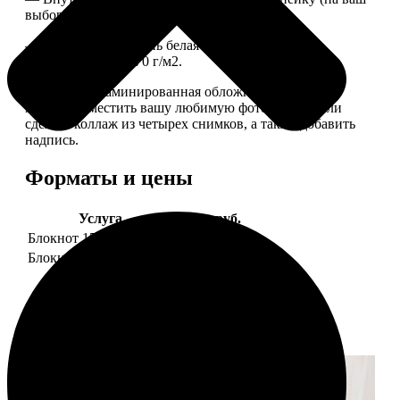
выбор), скрепленных сбоку скобой.
— Приятная на ощупь белая сатиновая бумага
плотностью 150-170 г/м2.
— Плотная ламинированная обложка. На обложке
можно разместить вашу любимую фотографию или
сделать коллаж из четырех снимков, а также добавить
надпись.
Форматы и цены
Услуга
Цена, руб.
Блокнот 15х20 клетка
990
Блокнот 15х20 линейка
990
Примеры работ