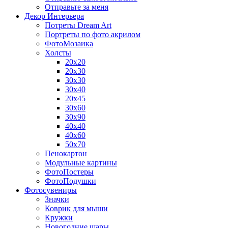
Отправьте за меня
Декор Интерьера
Потреты Dream Art
Портреты по фото акрилом
ФотоМозаика
Холсты
20х20
20х30
30х30
30х40
20х45
30х60
30х90
40х40
40х60
50х70
Пенокартон
Модульные картины
ФотоПостеры
ФотоПодушки
Фотоcувениры
Значки
Коврик для мыши
Кружки
Новогодние шары