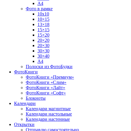
А4
Фото в рамке
10х10
10×15
13×18
15×15
15×20
20×20
20×30
30×30
30×40
A4
Полоски из ФотоБудки
ФотоКниги
ФотоКниги «Премиум»
ФотоКниги «Слим»
ФотоКниги «Лайт»
ФотоКниги «Софт»
Блокноты
Календари
Календари магнитные
Календари настольные
Календари настенные
Открытки
Отправлю самостоятельно