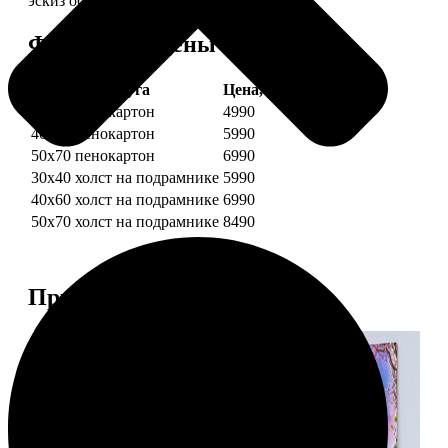
эскиз обязательно согласуем с вами.
Форматы и цены
Услуга
Цена, руб.
30х40 пенокартон
4990
40х60 пенокартон
5990
50х70 пенокартон
6990
30х40 холст на подрамнике
5990
40х60 холст на подрамнике
6990
50х70 холст на подрамнике
8490
Примеры работ