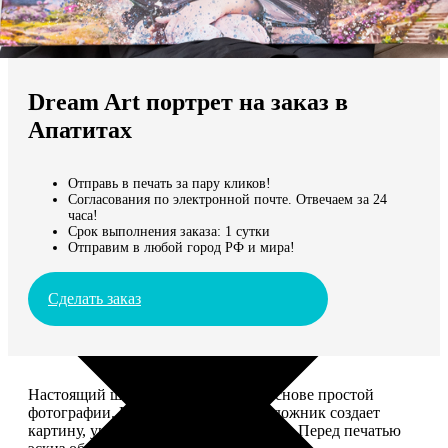
Не нашли Ваш город?
Мы доставляем по всему миру
Dream Art портрет на заказ в
Продолжить без города
Апатитах
Отправь в печать за пару кликов!
Согласования по электронной почте. Отвечаем за 24
часа!
Срок выполнения заказа: 1 сутки
Отправим в любой город РФ и мира!
Сделать заказ
Настоящий шедевр, сделанный на основе простой
фотографии. Профессиональный художник создает
картину, учитывая ваши комментарии. Перед печатью