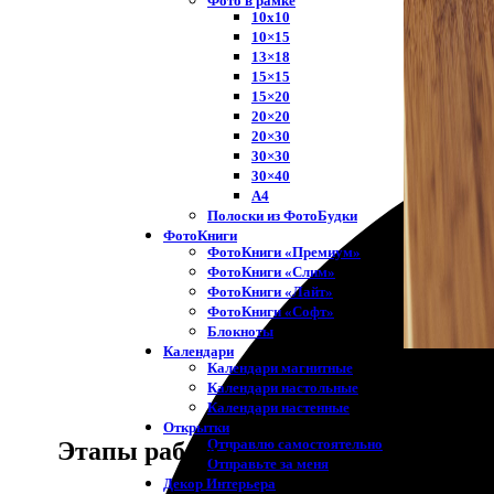
Фото в рамке
10х10
10×15
13×18
15×15
15×20
20×20
20×30
30×30
30×40
A4
Полоски из ФотоБудки
ФотоКниги
ФотоКниги «Премиум»
ФотоКниги «Слим»
ФотоКниги «Лайт»
ФотоКниги «Софт»
Блокноты
Календари
Календари магнитные
Календари настольные
Календари настенные
Открытки
Отправлю самостоятельно
Этапы работы
Отправьте за меня
Декор Интерьера