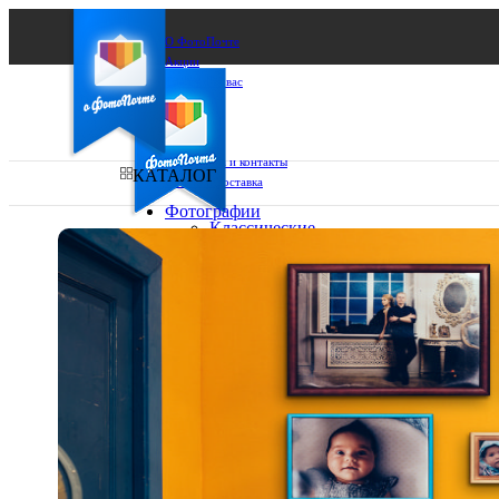
О ФотоПочте
Акции
Сделаем за вас
Бизнесу
FAQ
Франшиза
Поддержка и контакты
КАТАЛОГ
Оплата и доставка
Фотографии
Классические
фото
Ваш город:
10х10
10х15
Ваш регион доставки
13х18
15х15
Выберите из списка:
15х20
20х20
20х30
30х30
30х40
А4
Фото
в