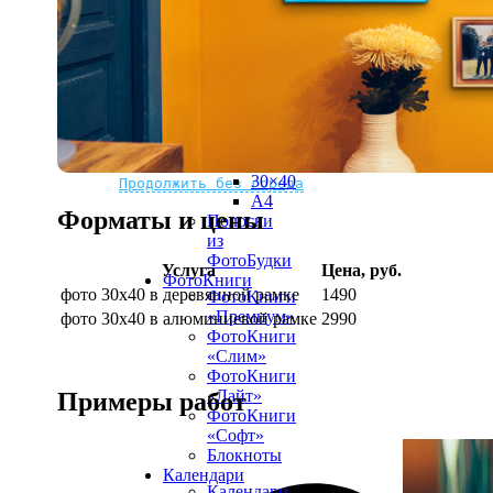
рамке
10х10
10×15
13×18
15×15
15×20
20×20
20×30
Не нашли Ваш город?
Мы доставляем по всему миру
30×30
30×40
Продолжить без города
A4
Форматы и цены
Полоски
из
ФотоБудки
Услуга
Цена, руб.
ФотоКниги
фото 30х40 в деревянной рамке
1490
ФотоКниги
«Премиум»
фото 30х40 в алюминиевой рамке
2990
ФотоКниги
«Слим»
ФотоКниги
«Лайт»
Примеры работ
ФотоКниги
«Софт»
Блокноты
Календари
Календари