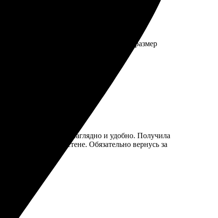
вно такие, как нужно, фон правильный, размер
та, выбор рамки - все наглядно и удобно. Получила
ероятно красиво на стене. Обязательно вернусь за