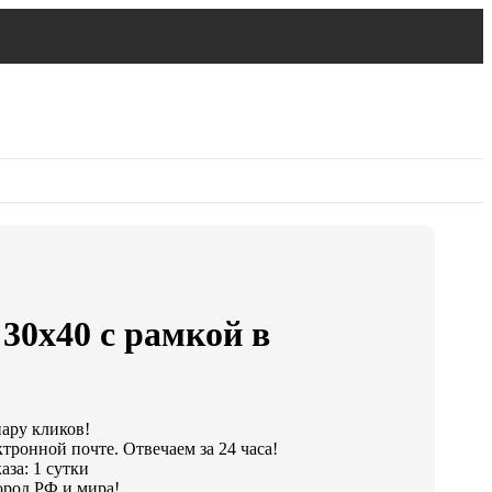
30х40 с рамкой в
пару кликов!
тронной почте. Отвечаем за 24 часа!
аза: 1 сутки
ород РФ и мира!