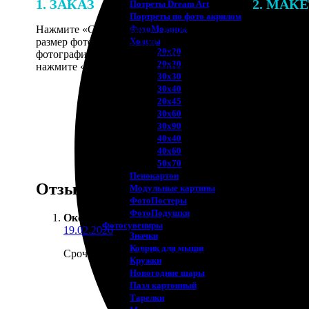
1. ЗАКАЗ
2. МАК
Потреты Dream Art
Портреты по фото акрилом
Нажмите «Сделать заказ», выберите
В процессе 
ФотоМозаика
размер фотографии и тип рамки. Загрузите
наши специ
Холсты
20х20
фотографии в онлайн-конструктор,
по указанно
20х30
нажмите «Добавить в корзину».
согласовани
30х30
30х40
20х45
30х60
30х90
40х40
40х60
50х70
Пенокартон
Отзывы
Модульные картины
ФотоПостеры
ФотоПодушки
Оксана Ф.
:
Фотоcувениры
19.02.2026
Значки
Коврик для мыши
Срочно нужны были фотки на документы, отправила 
Кружки
Новогодние шары
Пазл картонный
Тарелки