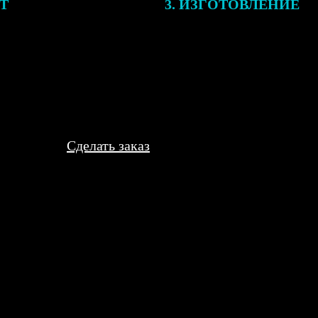
ЕТ
3. ИЗГОТОВЛЕНИЕ
подготовки заказа к печати
Оплатите заказ банковской кар
алисты могут связаться с Вами
оплаты получите подтверждение
му телефону или email для
описанием заказа. Когда отпра
я деталей.
вы получите письмо с трек-но
отслеживания.
Сделать заказ
с утра — к вечеру уже были готовы. Цена, конечно, немного кус