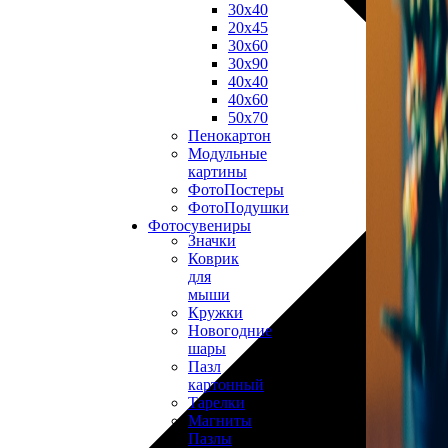
30х40
20х45
30х60
30х90
40х40
40х60
50х70
Пенокартон
Модульные
картины
ФотоПостеры
ФотоПодушки
Фотоcувениры
Значки
Коврик
для
мыши
Кружки
Новогодние
шары
Пазл
картонный
Тарелки
Магниты
Пазлы