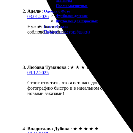
Магниты
Пазлы магнитные
Адель
:
Одежда с Фото
Футболки детские
03.01.2026
Футболки для взрослых
Бьюти-боксы
Нужны были срочно фото на документы, удалённо з
Подарочные сертификаты
соблюдён. Удобно, что не пришлось никуда ехать.
Любава Туманова
:
★
★
★
★
★
09.12.2025
Стоит отметить, что я осталась довольна своим зак
фотографию быстро и в идеальном состоянии, качес
новыми заказами!
Владислава Дубова
:
★
★
★
★
★