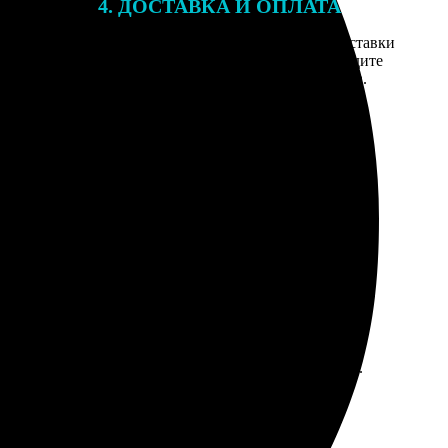
4. ДОСТАВКА И ОПЛАТА
той. После
Введите адрес и выберите способ доставки
 на email с
заказа. Если у вас есть промокод, введите
вим заказ
его в специальное поле для промокода.
мером для
ается за срочность, но что поделать, время дороже.