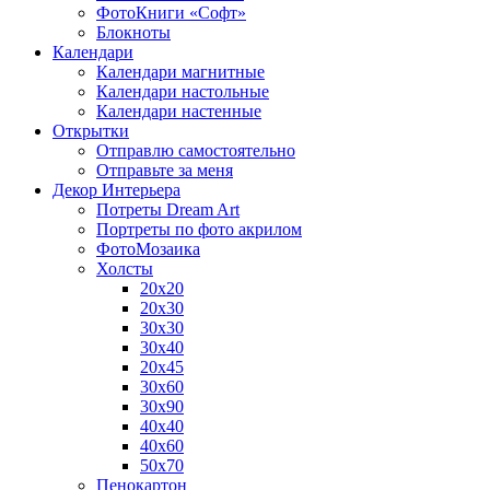
ФотоКниги «Софт»
Блокноты
Календари
Календари магнитные
Календари настольные
Календари настенные
Открытки
Отправлю самостоятельно
Отправьте за меня
Декор Интерьера
Потреты Dream Art
Портреты по фото акрилом
ФотоМозаика
Холсты
20х20
20х30
30х30
30х40
20х45
30х60
30х90
40х40
40х60
50х70
Пенокартон