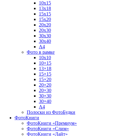
10х15
13х18
15х15
15х20
20х20
20х30
30х30
30х40
А4
Фото в рамке
10х10
10×15
13×18
15×15
15×20
20×20
20×30
30×30
30×40
A4
Полоски из ФотоБудки
ФотоКниги
ФотоКниги «Премиум»
ФотоКниги «Слим»
ФотоКниги «Лайт»