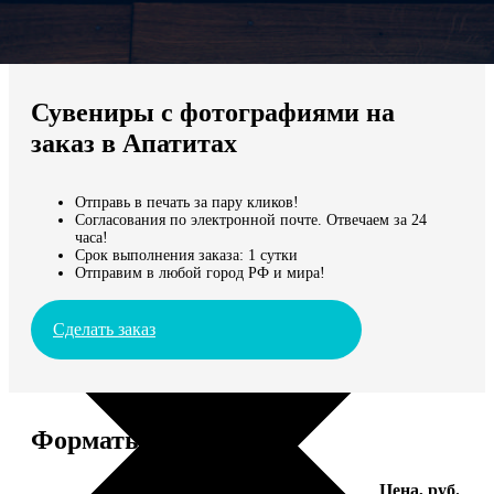
Не нашли Ваш город?
Мы доставляем по всему миру
Сувениры с фотографиями на
Продолжить без города
заказ в Апатитах
Отправь в печать за пару кликов!
Согласования по электронной почте. Отвечаем за 24
часа!
Срок выполнения заказа: 1 сутки
Отправим в любой город РФ и мира!
Сделать заказ
Форматы и цены
Услуга
Цена, руб.