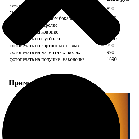
фотопечать на кружке + подарочная
890
упаковка
фотопечать на пивном бокале
1190
фотопечать на тарелке
1190
фотопечать на коврике
690
фотопечать на футболке
1490
фотопечать на картонных пазлах
790
фотопечать на магнитных пазлах
990
фотопечать на подушке+наволочка
1690
Примеры работ