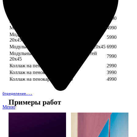
Модульный пенокартон из трех частей 30х40
3890
Модульный пенокартон из трех частей 20х45
2990
Модульный пенокартон из четырех частей
3990
20х45
Модульный пенокартон из пяти частей 20х45
4990
Модульный пенокартон из шести частей
5990
20х45
Модульный пенокартон из семи частей 20х45
6990
Модульный пенокартон из восьми частей
7990
20х45
Коллаж на пенокартоне 30х30
2990
Коллаж на пенокартоне 30х60
3990
Коллаж на пенокартоне 30х90
4990
Определение...
Примеры работ
Меню