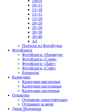
10х10
10×15
13×18
15×15
15×20
20×20
20×30
30×30
30×40
A4
Полоски из ФотоБудки
ФотоКниги
ФотоКниги «Премиум»
ФотоКниги «Слим»
ФотоКниги «Лайт»
ФотоКниги «Софт»
Блокноты
Календари
Календари магнитные
Календари настольные
Календари настенные
Открытки
Отправлю самостоятельно
Отправьте за меня
Декор Интерьера