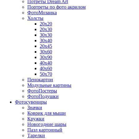
Потреты Dream Art
Портреты по фото акрилом
ФотоМозаика
Холсты
20х20
20х30
30х30
30х40
20х45
30х60
30х90
40х40
40х60
50х70
Пенокартон
Модульные картины
ФотоПостеры
ФотоПодушки
Фотоcувениры
Значки
Коврик для мыши
Кружки
Новогодние шары
Пазл картонный
Тарелки