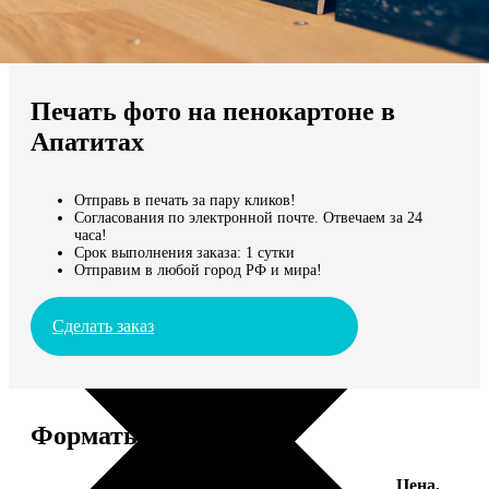
Не нашли Ваш город?
Мы доставляем по всему миру
Печать фото на пенокартоне в
Продолжить без города
Апатитах
Отправь в печать за пару кликов!
Согласования по электронной почте. Отвечаем за 24
часа!
Срок выполнения заказа: 1 сутки
Отправим в любой город РФ и мира!
Сделать заказ
Форматы и цены
Цена,