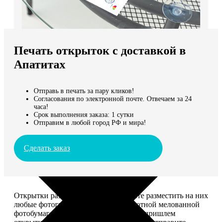
Не нашли Ваш город?
Мы доставляем по всему миру
Печать открыток с доставкой в
Продолжить без города
Апатитах
Отправь в печать за пару кликов!
Согласования по электронной почте. Отвечаем за 24
часа!
Срок выполнения заказа: 1 сутки
Отправим в любой город РФ и мира!
Сделать заказ
Открытки размером 10*15, вы можете разместить на них
любые фотографии. Печатаем на плотной мелованной
фотобумаге плотностью 300 г/м2. Мы пришлем