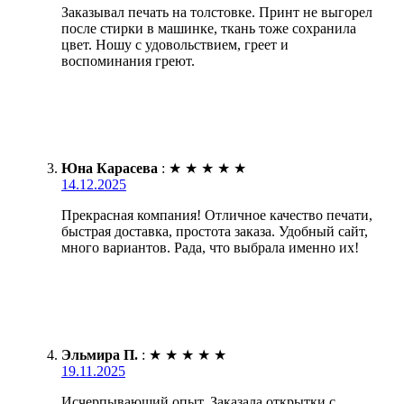
Заказывал печать на толстовке. Принт не выгорел
после стирки в машинке, ткань тоже сохранила
цвет. Ношу с удовольствием, греет и
воспоминания греют.
Юна Карасева
:
★
★
★
★
★
14.12.2025
Прекрасная компания! Отличное качество печати,
быстрая доставка, простота заказа. Удобный сайт,
много вариантов. Рада, что выбрала именно их!
Эльмира П.
:
★
★
★
★
★
19.11.2025
Исчерпывающий опыт. Заказала открытки с