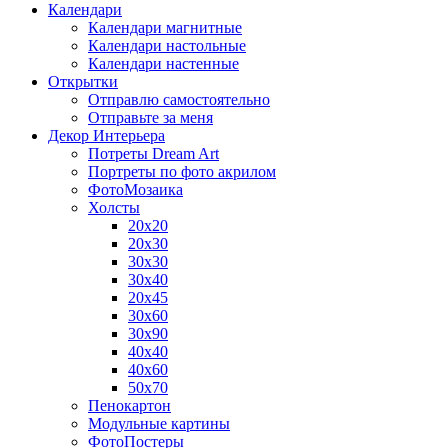
Календари
Календари магнитные
Календари настольные
Календари настенные
Открытки
Отправлю самостоятельно
Отправьте за меня
Декор Интерьера
Потреты Dream Art
Портреты по фото акрилом
ФотоМозаика
Холсты
20х20
20х30
30х30
30х40
20х45
30х60
30х90
40х40
40х60
50х70
Пенокартон
Модульные картины
ФотоПостеры