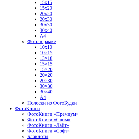
15х15
15х20
20х20
20х30
30х30
30х40
А4
Фото в рамке
10х10
10×15
13×18
15×15
15×20
20×20
20×30
30×30
30×40
A4
Полоски из ФотоБудки
ФотоКниги
ФотоКниги «Премиум»
ФотоКниги «Слим»
ФотоКниги «Лайт»
ФотоКниги «Софт»
Блокноты