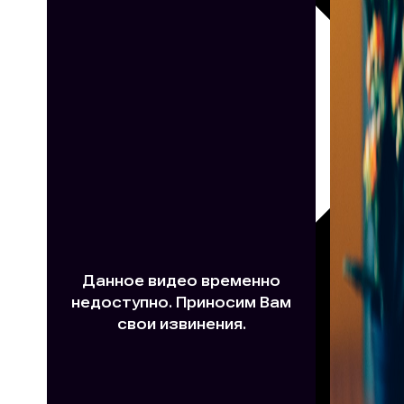
30х40
20х45
30х60
30х90
40х40
40х60
50х70
Пенокартон
Модульные
картины
ФотоПостеры
ФотоПодушки
Фотоcувениры
Значки
Коврик
для
мыши
Кружки
Новогодние
шары
Пазл
картонный
Тарелки
Магниты
Пазлы