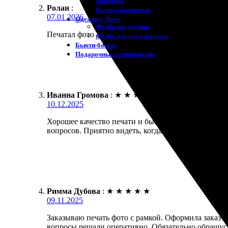
Магниты
Ролан
:
Пазлы магнитные
07.01.2026
Одежда с Фото
Футболки детские
Печатал фото для интерьера на пенокартоне. Смотр
Футболки для взрослых
Бьюти-боксы
Подарочные сертификаты
Иванна Громова
:
★
★
★
★
★
10.12.2025
Хорошее качество печати и быстрая работа. Заказал
вопросов. Приятно видеть, когда аккуратность на 
Римма Дубова
:
★
★
★
★
★
09.11.2025
Заказываю печать фото с рамкой. Оформила заказ бы
вопросы решали оперативно. Обязательно обращусь