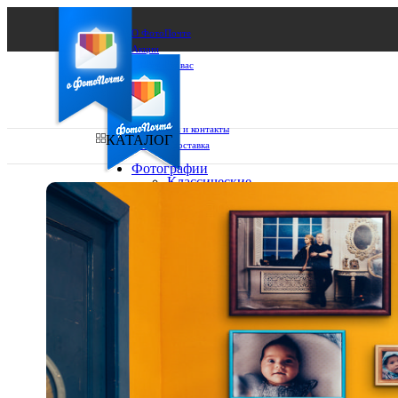
О ФотоПочте
Акции
Сделаем за вас
Бизнесу
FAQ
Франшиза
Поддержка и контакты
КАТАЛОГ
Оплата и доставка
Фотографии
Классические
фото
Ваш город:
10х10
10х15
Ваш регион доставки
13х18
15х15
Выберите из списка:
15х20
20х20
20х30
30х30
30х40
А4
Фото
в