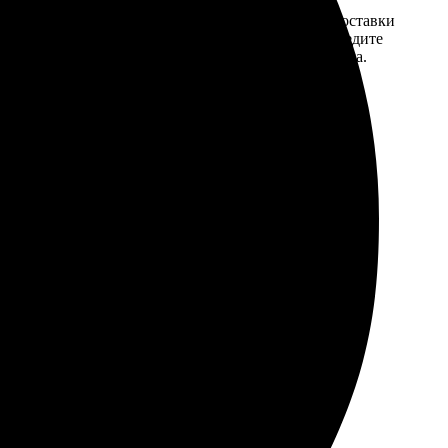
той. После
Введите адрес и выберите способ доставки
 на email с
заказа. Если у вас есть промокод, введите
вим заказ
его в специальное поле для промокода.
мером для
лось неделю, но я не спешил.