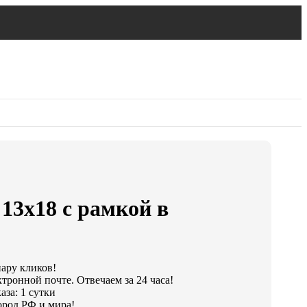
13х18 с рамкой в
пару кликов!
тронной почте. Отвечаем за 24 часа!
аза: 1 сутки
ород РФ и мира!