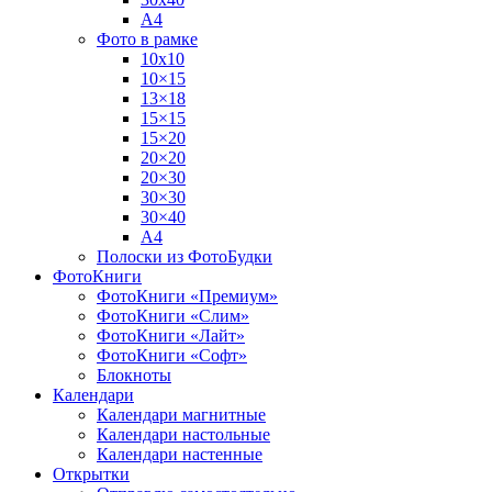
А4
Фото в рамке
10х10
10×15
13×18
15×15
15×20
20×20
20×30
30×30
30×40
A4
Полоски из ФотоБудки
ФотоКниги
ФотоКниги «Премиум»
ФотоКниги «Слим»
ФотоКниги «Лайт»
ФотоКниги «Софт»
Блокноты
Календари
Календари магнитные
Календари настольные
Календари настенные
Открытки