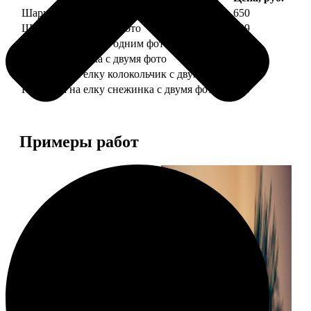
Шарик елочный с 1 фото
650
Шарик елочный с 2 фото
699
Шарик-шкатулка с одним фото
650
Шарик-шкатулка с двумя фото
699
Подвеска на елку колокольчик с двумя фото
590
Подвеска на елку снежинка с двумя фото
590
Примеры работ