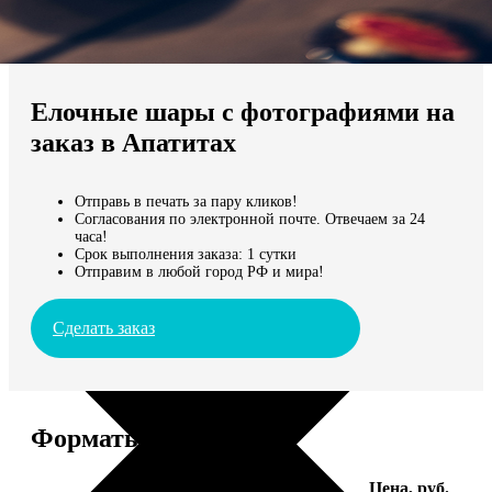
Не нашли Ваш город?
Мы доставляем по всему миру
Елочные шары с фотографиями на
Продолжить без города
заказ в Апатитах
Отправь в печать за пару кликов!
Согласования по электронной почте. Отвечаем за 24
часа!
Срок выполнения заказа: 1 сутки
Отправим в любой город РФ и мира!
Сделать заказ
Форматы и цены
Услуга
Цена, руб.