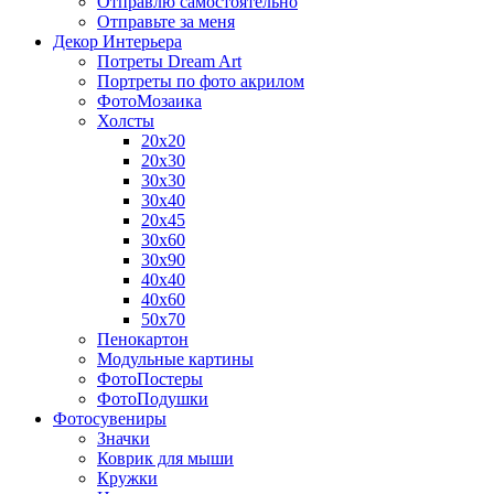
Отправлю самостоятельно
Отправьте за меня
Декор Интерьера
Потреты Dream Art
Портреты по фото акрилом
ФотоМозаика
Холсты
20х20
20х30
30х30
30х40
20х45
30х60
30х90
40х40
40х60
50х70
Пенокартон
Модульные картины
ФотоПостеры
ФотоПодушки
Фотоcувениры
Значки
Коврик для мыши
Кружки