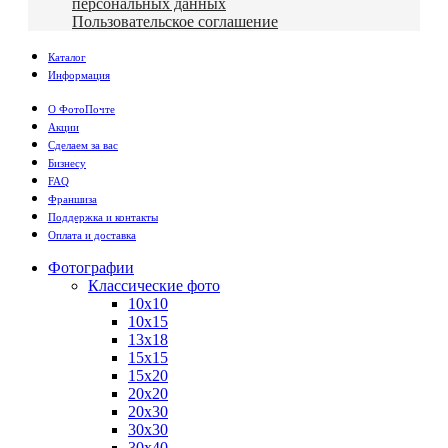
персональных данных
Пользовательское соглашение
Каталог
Информация
О ФотоПочте
Акции
Сделаем за вас
Бизнесу
FAQ
Франшиза
Поддержка и контакты
Оплата и доставка
Фотографии
Классические фото
10х10
10х15
13х18
15х15
15х20
20х20
20х30
30х30
30х40