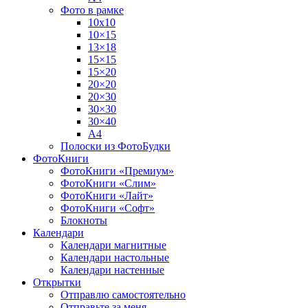
Фото в рамке
10х10
10×15
13×18
15×15
15×20
20×20
20×30
30×30
30×40
A4
Полоски из ФотоБудки
ФотоКниги
ФотоКниги «Премиум»
ФотоКниги «Слим»
ФотоКниги «Лайт»
ФотоКниги «Софт»
Блокноты
Календари
Календари магнитные
Календари настольные
Календари настенные
Открытки
Отправлю самостоятельно
Отправьте за меня