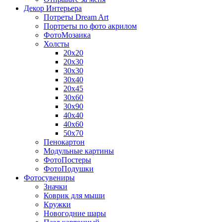
Декор Интерьера
Потреты Dream Art
Портреты по фото акрилом
ФотоМозаика
Холсты
20х20
20х30
30х30
30х40
20х45
30х60
30х90
40х40
40х60
50х70
Пенокартон
Модульные картины
ФотоПостеры
ФотоПодушки
Фотоcувениры
Значки
Коврик для мыши
Кружки
Новогодние шары