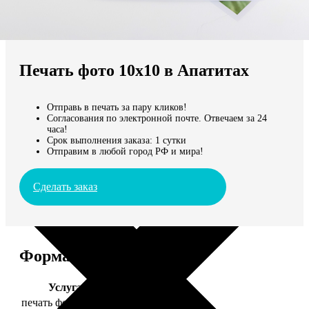
Не нашли Ваш город?
Мы доставляем по всему миру
Печать фото 10х10 в Апатитах
Продолжить без города
Отправь в печать за пару кликов!
Согласования по электронной почте. Отвечаем за 24
часа!
Срок выполнения заказа: 1 сутки
Отправим в любой город РФ и мира!
Сделать заказ
Форматы и цены
Услуга
Цена, руб.
печать фото 10х10
19