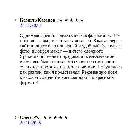
Камиль Казаков
:
★
★
★
★
★
28.11.2025
Однажды я решил сделать печать фотокниги. Всё
прошло гладко, и я остался доволен. Заказал через
сайт, процесс был понятный и удобный. Загружал
фото, выбирал макет — ничего сложного.
Сроки выполнения порадовали, в назначенное
время все было готово. Качество печати просто
отличное, цвета яркие, детали четкие. Получилось
как раз так, как я представлял. Рекомендую всем,
кто хочет сохранить воспоминания в красивом
формате!
Олеся Ф.
:
★
★
★
★
★
29.10.2025