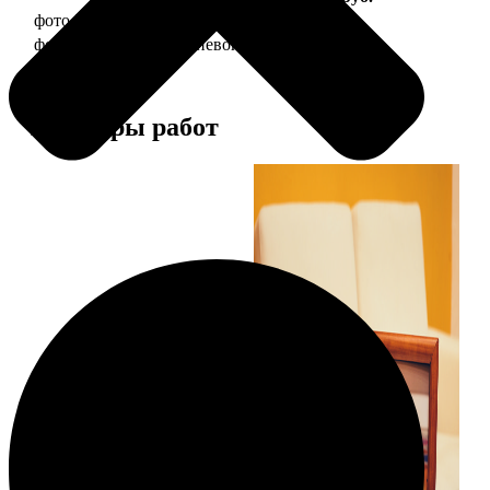
фото 20х30 в деревянной рамке
990
фото 20х30 в алюминиевой рамке
2490
Примеры работ