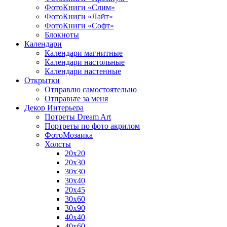
ФотоКниги «Слим»
ФотоКниги «Лайт»
ФотоКниги «Софт»
Блокноты
Календари
Календари магнитные
Календари настольные
Календари настенные
Открытки
Отправлю самостоятельно
Отправьте за меня
Декор Интерьера
Потреты Dream Art
Портреты по фото акрилом
ФотоМозаика
Холсты
20х20
20х30
30х30
30х40
20х45
30х60
30х90
40х40
40х60