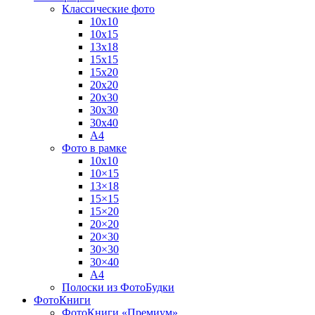
Классические фото
10х10
10х15
13х18
15х15
15х20
20х20
20х30
30х30
30х40
А4
Фото в рамке
10х10
10×15
13×18
15×15
15×20
20×20
20×30
30×30
30×40
A4
Полоски из ФотоБудки
ФотоКниги
ФотоКниги «Премиум»