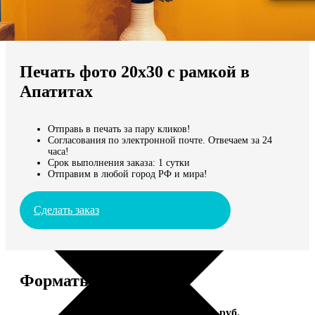
Не нашли Ваш город?
Мы доставляем по всему миру
Печать фото 20х30 с рамкой в
Продолжить без города
Апатитах
Отправь в печать за пару кликов!
Согласования по электронной почте. Отвечаем за 24
часа!
Срок выполнения заказа: 1 сутки
Отправим в любой город РФ и мира!
Сделать заказ
Форматы и цены
Услуга
Цена, руб.