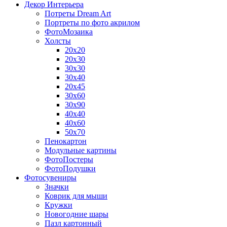
Декор Интерьера
Потреты Dream Art
Портреты по фото акрилом
ФотоМозаика
Холсты
20х20
20х30
30х30
30х40
20х45
30х60
30х90
40х40
40х60
50х70
Пенокартон
Модульные картины
ФотоПостеры
ФотоПодушки
Фотоcувениры
Значки
Коврик для мыши
Кружки
Новогодние шары
Пазл картонный