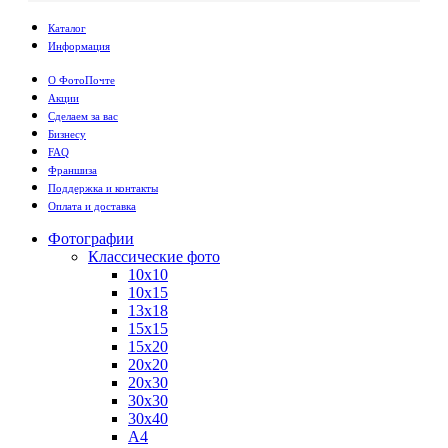
Каталог
Информация
О ФотоПочте
Акции
Сделаем за вас
Бизнесу
FAQ
Франшиза
Поддержка и контакты
Оплата и доставка
Фотографии
Классические фото
10х10
10х15
13х18
15х15
15х20
20х20
20х30
30х30
30х40
А4