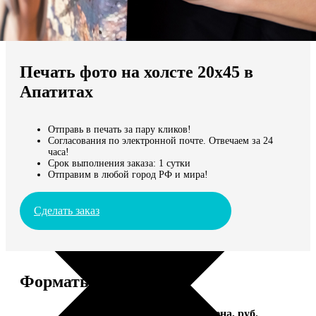
Не нашли Ваш город?
Мы доставляем по всему миру
Печать фото на холсте 20х45 в
Продолжить без города
Апатитах
Отправь в печать за пару кликов!
Согласования по электронной почте. Отвечаем за 24
часа!
Срок выполнения заказа: 1 сутки
Отправим в любой город РФ и мира!
Сделать заказ
Форматы и цены
Услуга
Цена, руб.