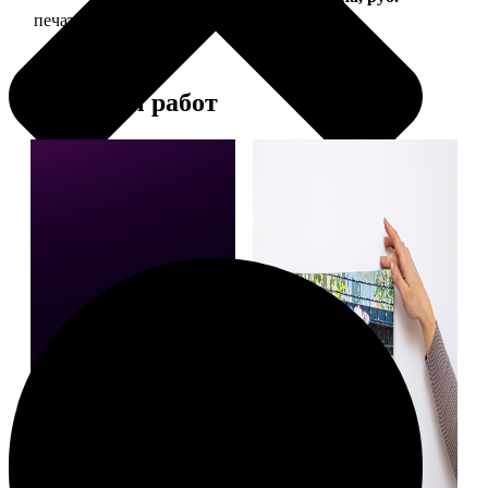
печать фото на холсте с подрамником
2490
Примеры работ