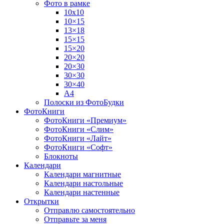
Фото в рамке
10х10
10×15
13×18
15×15
15×20
20×20
20×30
30×30
30×40
A4
Полоски из ФотоБудки
ФотоКниги
ФотоКниги «Премиум»
ФотоКниги «Слим»
ФотоКниги «Лайт»
ФотоКниги «Софт»
Блокноты
Календари
Календари магнитные
Календари настольные
Календари настенные
Открытки
Отправлю самостоятельно
Отправьте за меня