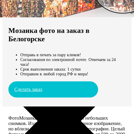
Не нашли Ваш город?
Мы доставляем по всему миру
Мозаика фото на заказ в
Продолжить без города
Белогорске
Отправь в печать за пару кликов!
Согласования по электронной почте. Отвечаем за 24
часа!
Срок выполнения заказа: 1 сутки
Отправим в любой город РФ и мира!
Сделать заказ
ФотоМозаика – это картина из сотен небольших
снимков. Издалека смотрится как единое изображение,
но вблизи видно, что это отдельные фотографии. Целый