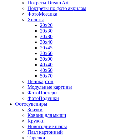
Потреты Dream Art
Портреты по фото акрилом
ФотоМозаика
Холсты
20х20
20х30
30х30
30х40
20х45
30х60
30х90
40х40
40х60
50х70
Пенокартон
Модульные картины
ФотоПостеры
ФотоПодушки
Фотоcувениры
Значки
Коврик для мыши
Кружки
Новогодние шары
Пазл картонный
Тарелки