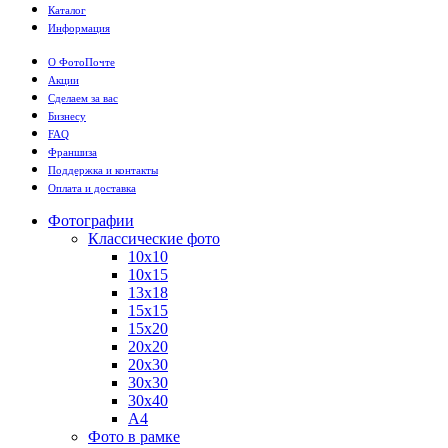
Каталог
Информация
О ФотоПочте
Акции
Сделаем за вас
Бизнесу
FAQ
Франшиза
Поддержка и контакты
Оплата и доставка
Фотографии
Классические фото
10х10
10х15
13х18
15х15
15х20
20х20
20х30
30х30
30х40
А4
Фото в рамке