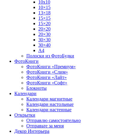
10х10
10×15
13×18
15×15
15×20
20×20
20×30
30×30
30×40
A4
Полоски из ФотоБудки
ФотоКниги
ФотоКниги «Премиум»
ФотоКниги «Слим»
ФотоКниги «Лайт»
ФотоКниги «Софт»
Блокноты
Календари
Календари магнитные
Календари настольные
Календари настенные
Открытки
Отправлю самостоятельно
Отправьте за меня
Декор Интерьера