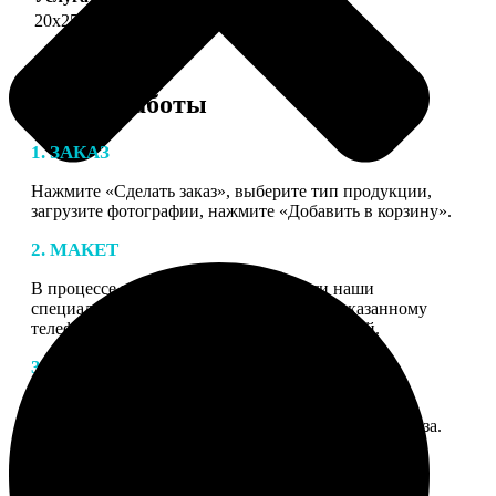
20х25
690
Этапы работы
1. ЗАКАЗ
Нажмите «Сделать заказ», выберите тип продукции,
загрузите фотографии, нажмите «Добавить в корзину».
2. МАКЕТ
В процессе подготовки заказа к печати наши
специалисты могут связаться с Вами по указанному
телефону или email для согласования деталей.
3. ИЗГОТОВЛЕНИЕ
Оплатите заказ банковской картой. После оплаты
получите подтверждение на email с описанием заказа.
Когда отправим заказ вы получите письмо с трек-
номером для отслеживания.