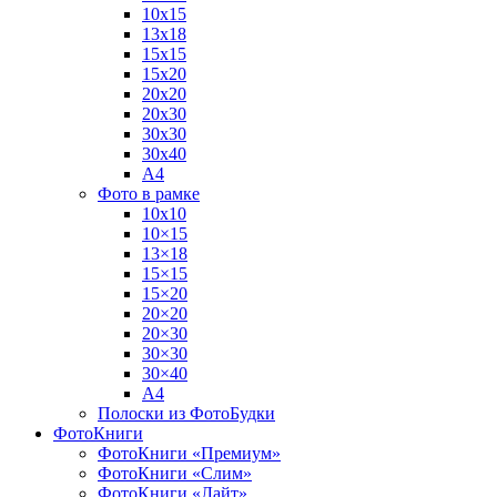
10х15
13х18
15х15
15х20
20х20
20х30
30х30
30х40
А4
Фото в рамке
10х10
10×15
13×18
15×15
15×20
20×20
20×30
30×30
30×40
A4
Полоски из ФотоБудки
ФотоКниги
ФотоКниги «Премиум»
ФотоКниги «Слим»
ФотоКниги «Лайт»