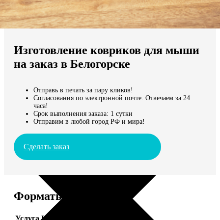
Не нашли Ваш город?
Мы доставляем по всему миру
Изготовление ковриков для мыши
Продолжить без города
на заказ в Белогорске
Отправь в печать за пару кликов!
Согласования по электронной почте. Отвечаем за 24
часа!
Срок выполнения заказа: 1 сутки
Отправим в любой город РФ и мира!
Сделать заказ
Форматы и цены
Услуга
Цена, руб.