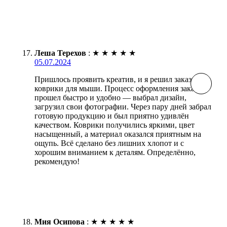
Леша Терехов
:
★
★
★
★
★
05.07.2024
Пришлось проявить креатив, и я решил заказать
коврики для мыши. Процесс оформления заказа
прошел быстро и удобно — выбрал дизайн,
загрузил свои фотографии. Через пару дней забрал
готовую продукцию и был приятно удивлён
качеством. Коврики получились яркими, цвет
насыщенный, а материал оказался приятным на
ощупь. Всё сделано без лишних хлопот и с
хорошим вниманием к деталям. Определённо,
рекомендую!
Мия Осипова
:
★
★
★
★
★