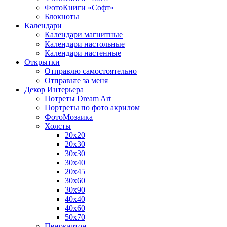
ФотоКниги «Софт»
Блокноты
Календари
Календари магнитные
Календари настольные
Календари настенные
Открытки
Отправлю самостоятельно
Отправьте за меня
Декор Интерьера
Потреты Dream Art
Портреты по фото акрилом
ФотоМозаика
Холсты
20х20
20х30
30х30
30х40
20х45
30х60
30х90
40х40
40х60
50х70
Пенокартон