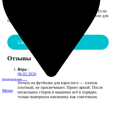
4. ДОСТАВКА И ОПЛАТА
Введите адрес и выберите способ доставки заказа. Если
у вас есть промокод, введите его в специальное поле для
промокода.
Сделать заказ
Отзывы
Вера
:
06.02.2026
Определение...
Печать на футболке для взрослого — хлопок
плотный, не просвечивает. Принт яркий. После
Меню
нескольких стирок в машинке всё в порядке,
только вывернула наизнанку как советовали.