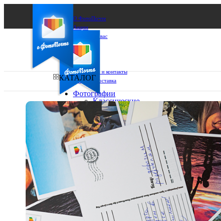
О ФотоПочте
Акции
Сделаем за вас
Бизнесу
FAQ
Франшиза
Поддержка и контакты
КАТАЛОГ
Оплата и доставка
Фотографии
Классические
фото
Ваш город:
10х10
10х15
Ваш регион доставки
13х18
15х15
Выберите из списка:
15х20
20х20
20х30
30х30
30х40
А4
Фото
в