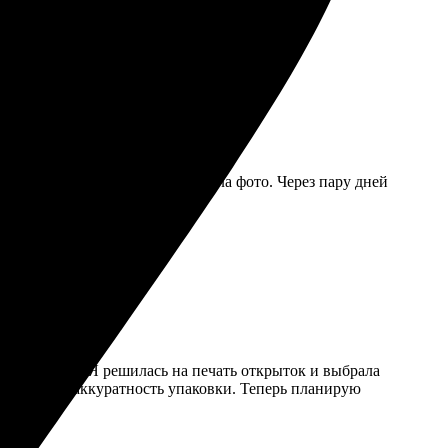
стро выбрала шаблон и загрузила фото. Через пару дней
о хочет порадовать близких!
 и доступно. Я решилась на печать открыток и выбрала
 скорость и аккуратность упаковки. Теперь планирую