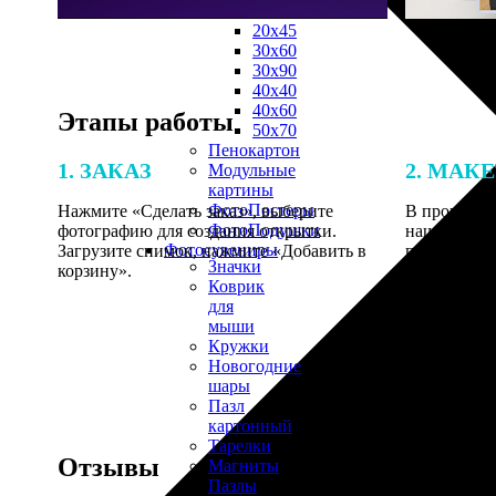
30х40
20х45
30х60
30х90
40х40
40х60
Этапы работы
50х70
Пенокартон
1. ЗАКАЗ
2. МАК
Модульные
картины
ФотоПостеры
Нажмите «Сделать заказ», выберите
В процессе 
ФотоПодушки
фотографию для создания открытки.
наши специ
Фотоcувениры
Загрузите снимок, нажмите «Добавить в
по указанно
Значки
корзину».
согласовани
Коврик
для
мыши
Кружки
Новогодние
шары
Пазл
картонный
Тарелки
Отзывы
Магниты
Пазлы