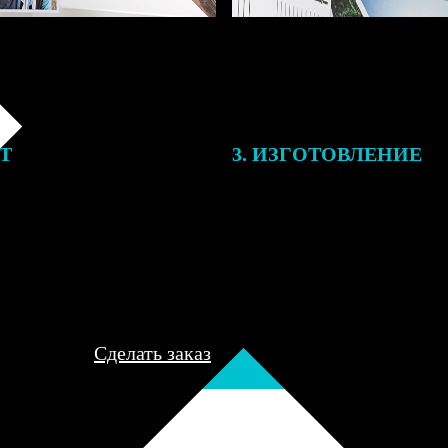
ЕТ
3. ИЗГОТОВЛЕНИЕ
подготовки заказа к печати
Оплатите заказ банковской кар
алисты могут связаться с Вами
оплаты получите подтверждение
му телефону или email для
описанием заказа. Когда отпра
я деталей.
вы получите письмо с трек-но
отслеживания.
Сделать заказ