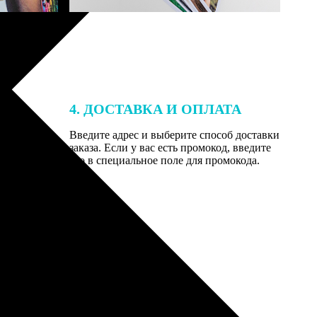
4. ДОСТАВКА И ОПЛАТА
той. После
Введите адрес и выберите способ доставки
 на email с
заказа. Если у вас есть промокод, введите
вим заказ
его в специальное поле для промокода.
мером для