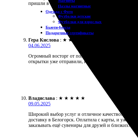
Магниты
пришли в идеальном состоянии. Буду заказывать е
Пазлы магнитные
Одежда с Фото
Футболки детские
Футболки для взрослых
Бьюти-боксы
Подарочные сертификаты
Гера Кислова
:
★
★
★
★
★
04.06.2025
Огромный восторг от полученных открыток! Заказал
открытки уже отправили, и я была в курсе каждого 
Владислава
:
★
★
★
★
★
09.05.2025
Широкий выбор услуг и отличное качество! Оформле
доставку в Белогорск. Оплатила с карты, и уже че
заказывать ещё сувениры для друзей и близких!